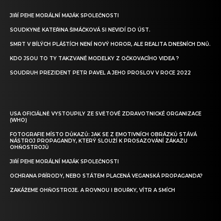
JIŘÍ PEHE MORÁLNÍ MAJÁK SPOLEČNOSTI
SOUDKYNĚ KATEŘINA ŠIMÁČKOVÁ SI NEVIDÍ DO ÚST.
SMRT V BÍLÝCH PLÁŠTÍCH NENÍ NOVÝ HOROR, ALE REALITA DNEŠNÍCH DNŮ.
KDO JSOU TO TY TAKZVANÉ MODELKY Z OČKOVACÍHO VIDEA ?
SOUDRUH PREZIDENT PETR PAVEL A JEHO PROSLOV V ROCE 2022
USA OFICIÁLNĚ VYSTOUPILY ZE SVĚTOVÉ ZDRAVOTNICKÉ ORGANIZACE
(WHO)
FOTOGRAFIE MÍSTO DŮKAZŮ: JAK SE Z EMOTIVNÍCH OBRÁZKŮ STÁVÁ
NÁSTROJ PROPAGANDY, KTERÝ SLOUŽÍ K PROSAZOVÁNÍ ZÁKAZU
OHŇOSTROJŮ
JIŘÍ PEHE MORÁLNÍ MAJÁK SPOLEČNOSTI
OCHRANA PŘÍRODY, NEBO STÁTEM PLACENÁ VEGANSKÁ PROPAGANDA?
ZAKÁŽEME OHŇOSTROJE. A ROVNOU I BOUŘKY, VÍTR A SMÍCH