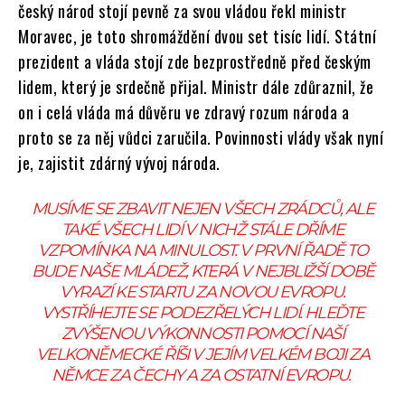
český národ stojí pevně za svou vládou řekl ministr
Moravec, je toto shromáždění dvou set tisíc lidí. Státní
prezident a vláda stojí zde bezprostředně před českým
lidem, který je srdečně přijal. Ministr dále zdůraznil, že
on i celá vláda má důvěru ve zdravý rozum národa a
proto se za něj vůdci zaručila. Povinnosti vlády však nyní
je, zajistit zdárný vývoj národa.
MUSÍME SE ZBAVIT NEJEN VŠECH ZRÁDCŮ, ALE
TAKÉ VŠECH LIDÍ V NICHŽ STÁLE DŘÍME
VZPOMÍNKA NA MINULOST. V PRVNÍ ŘADĚ TO
BUDE NAŠE MLÁDEŽ, KTERÁ V NEJBLIŽŠÍ DOBĚ
VYRAZÍ KE STARTU ZA NOVOU EVROPU.
VYSTŘÍHEJTE SE PODEZŘELÝCH LIDÍ. HLEĎTE
ZVÝŠENOU VÝKONNOSTI POMOCÍ NAŠÍ
VELKONĚMECKÉ ŘÍŠI V JEJÍM VELKÉM BOJI ZA
NĚMCE ZA ČECHY A ZA OSTATNÍ EVROPU.