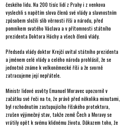
českého lidu. Na 200 tisíc lidí z Prahy i z venkova
vyslechli s napětím slova členů své vlády a slavnostním
způsobem složili slib věrnosti říši a národu, před
pomníkem svatého Václava a v přítomnosti státního
prezidenta Doktora Háchy a všech členů vlády.
Předseda vlády doktor Krejčí uvítal státního prezidenta
a jménem celé vlády a celého národa prohlásil, že se
jednotně známe k velkoněmecké říši a že svorně
zatracujeme její nepřátele.
Ministr lidové osvěty Emanuel Moravec upozornil v
začátku své řeči na to, že právě před několika minutami,
byl rozhodnutím zastupujícího říšského protektora,
zrušen výjimečný stav, takže země Čech a Moravy se
vrátily opět k svému klidnému životu. Důkazem toho, že