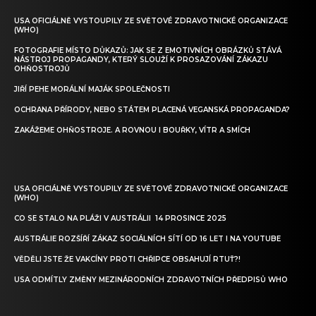
USA OFICIÁLNĚ VYSTOUPILY ZE SVĚTOVÉ ZDRAVOTNICKÉ ORGANIZACE
(WHO)
FOTOGRAFIE MÍSTO DŮKAZŮ: JAK SE Z EMOTIVNÍCH OBRÁZKŮ STÁVÁ
NÁSTROJ PROPAGANDY, KTERÝ SLOUŽÍ K PROSAZOVÁNÍ ZÁKAZU
OHŇOSTROJŮ
JIŘÍ PEHE MORÁLNÍ MAJÁK SPOLEČNOSTI
OCHRANA PŘÍRODY, NEBO STÁTEM PLACENÁ VEGANSKÁ PROPAGANDA?
ZAKÁŽEME OHŇOSTROJE. A ROVNOU I BOUŘKY, VÍTR A SMÍCH
USA OFICIÁLNĚ VYSTOUPILY ZE SVĚTOVÉ ZDRAVOTNICKÉ ORGANIZACE
(WHO)
CO SE STALO NA PLÁŽI V AUSTRÁLII 14 PROSINCE 2025
AUSTRÁLIE ROZŠÍŘÍ ZÁKAZ SOCIÁLNÍCH SÍTÍ OD 16 LET I NA YOUTUBE
VĚDĚLI JSTE ŽE VAKCÍNY PROTI CHŘIPCE OBSAHUJÍ RTUŤ?!
USA ODMÍTLY ZMĚNY MEZINÁRODNÍCH ZDRAVOTNÍCH PŘEDPISŮ WHO