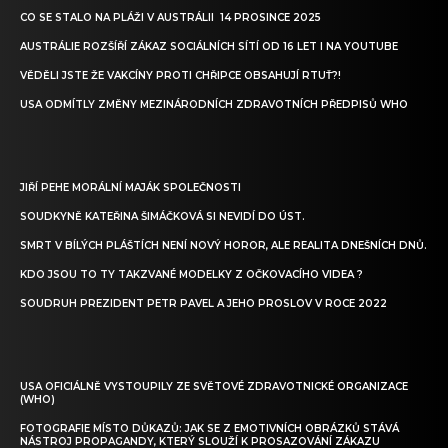
CO SE STALO NA PLÁŽI V AUSTRÁLII 14 PROSINCE 2025
AUSTRÁLIE ROZŠÍŘÍ ZÁKAZ SOCIÁLNÍCH SÍTÍ OD 16 LET I NA YOUTUBE
VĚDĚLI JSTE ŽE VAKCÍNY PROTI CHŘIPCE OBSAHUJÍ RTUŤ?!
USA ODMÍTLY ZMĚNY MEZINÁRODNÍCH ZDRAVOTNÍCH PŘEDPISŮ WHO
JIŘÍ PEHE MORÁLNÍ MAJÁK SPOLEČNOSTI
SOUDKYNĚ KATEŘINA ŠIMÁČKOVÁ SI NEVIDÍ DO ÚST.
SMRT V BÍLÝCH PLÁŠTÍCH NENÍ NOVÝ HOROR, ALE REALITA DNEŠNÍCH DNŮ.
KDO JSOU TO TY TAKZVANÉ MODELKY Z OČKOVACÍHO VIDEA ?
SOUDRUH PREZIDENT PETR PAVEL A JEHO PROSLOV V ROCE 2022
USA OFICIÁLNĚ VYSTOUPILY ZE SVĚTOVÉ ZDRAVOTNICKÉ ORGANIZACE
(WHO)
FOTOGRAFIE MÍSTO DŮKAZŮ: JAK SE Z EMOTIVNÍCH OBRÁZKŮ STÁVÁ
NÁSTROJ PROPAGANDY, KTERÝ SLOUŽÍ K PROSAZOVÁNÍ ZÁKAZU