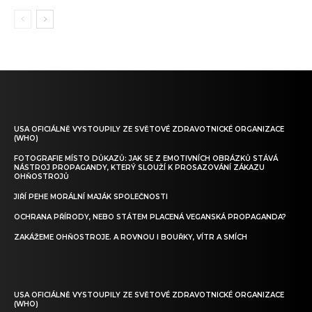
USA OFICIÁLNĚ VYSTOUPILY ZE SVĚTOVÉ ZDRAVOTNICKÉ ORGANIZACE
(WHO)
FOTOGRAFIE MÍSTO DŮKAZŮ: JAK SE Z EMOTIVNÍCH OBRÁZKŮ STÁVÁ
NÁSTROJ PROPAGANDY, KTERÝ SLOUŽÍ K PROSAZOVÁNÍ ZÁKAZU
OHŇOSTROJŮ
JIŘÍ PEHE MORÁLNÍ MAJÁK SPOLEČNOSTI
OCHRANA PŘÍRODY, NEBO STÁTEM PLACENÁ VEGANSKÁ PROPAGANDA?
ZAKÁŽEME OHŇOSTROJE. A ROVNOU I BOUŘKY, VÍTR A SMÍCH
USA OFICIÁLNĚ VYSTOUPILY ZE SVĚTOVÉ ZDRAVOTNICKÉ ORGANIZACE
(WHO)