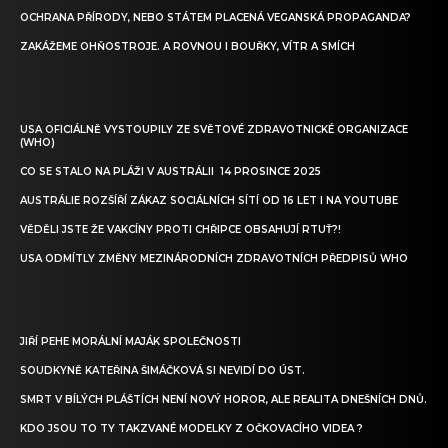
OCHRANA PŘÍRODY, NEBO STÁTEM PLACENÁ VEGANSKÁ PROPAGANDA?
ZAKÁŽEME OHŇOSTROJE. A ROVNOU I BOUŘKY, VÍTR A SMÍCH
USA OFICIÁLNĚ VYSTOUPILY ZE SVĚTOVÉ ZDRAVOTNICKÉ ORGANIZACE
(WHO)
CO SE STALO NA PLÁŽI V AUSTRÁLII 14 PROSINCE 2025
AUSTRÁLIE ROZŠÍŘÍ ZÁKAZ SOCIÁLNÍCH SÍTÍ OD 16 LET I NA YOUTUBE
VĚDĚLI JSTE ŽE VAKCÍNY PROTI CHŘIPCE OBSAHUJÍ RTUŤ?!
USA ODMÍTLY ZMĚNY MEZINÁRODNÍCH ZDRAVOTNÍCH PŘEDPISŮ WHO
JIŘÍ PEHE MORÁLNÍ MAJÁK SPOLEČNOSTI
SOUDKYNĚ KATEŘINA ŠIMÁČKOVÁ SI NEVIDÍ DO ÚST.
SMRT V BÍLÝCH PLÁŠTÍCH NENÍ NOVÝ HOROR, ALE REALITA DNEŠNÍCH DNŮ.
KDO JSOU TO TY TAKZVANÉ MODELKY Z OČKOVACÍHO VIDEA ?