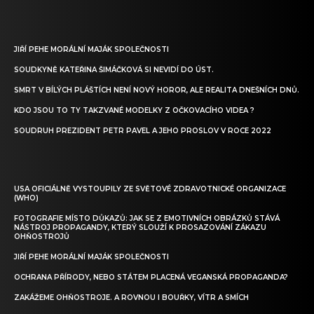
JIŘÍ PEHE MORÁLNÍ MAJÁK SPOLEČNOSTI
SOUDKYNĚ KATEŘINA ŠIMÁČKOVÁ SI NEVIDÍ DO ÚST.
SMRT V BÍLÝCH PLÁŠTÍCH NENÍ NOVÝ HOROR, ALE REALITA DNEŠNÍCH DNŮ.
KDO JSOU TO TY TAKZVANÉ MODELKY Z OČKOVACÍHO VIDEA ?
SOUDRUH PREZIDENT PETR PAVEL A JEHO PROSLOV V ROCE 2022
USA OFICIÁLNĚ VYSTOUPILY ZE SVĚTOVÉ ZDRAVOTNICKÉ ORGANIZACE
(WHO)
FOTOGRAFIE MÍSTO DŮKAZŮ: JAK SE Z EMOTIVNÍCH OBRÁZKŮ STÁVÁ
NÁSTROJ PROPAGANDY, KTERÝ SLOUŽÍ K PROSAZOVÁNÍ ZÁKAZU
OHŇOSTROJŮ
JIŘÍ PEHE MORÁLNÍ MAJÁK SPOLEČNOSTI
OCHRANA PŘÍRODY, NEBO STÁTEM PLACENÁ VEGANSKÁ PROPAGANDA?
ZAKÁŽEME OHŇOSTROJE. A ROVNOU I BOUŘKY, VÍTR A SMÍCH