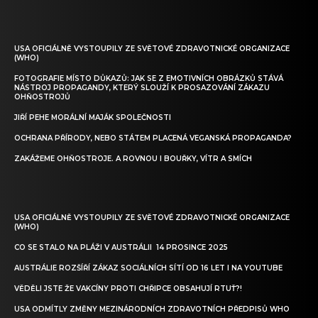
USA OFICIÁLNĚ VYSTOUPILY ZE SVĚTOVÉ ZDRAVOTNICKÉ ORGANIZACE
(WHO)
FOTOGRAFIE MÍSTO DŮKAZŮ: JAK SE Z EMOTIVNÍCH OBRÁZKŮ STÁVÁ
NÁSTROJ PROPAGANDY, KTERÝ SLOUŽÍ K PROSAZOVÁNÍ ZÁKAZU
OHŇOSTROJŮ
JIŘÍ PEHE MORÁLNÍ MAJÁK SPOLEČNOSTI
OCHRANA PŘÍRODY, NEBO STÁTEM PLACENÁ VEGANSKÁ PROPAGANDA?
ZAKÁŽEME OHŇOSTROJE. A ROVNOU I BOUŘKY, VÍTR A SMÍCH
USA OFICIÁLNĚ VYSTOUPILY ZE SVĚTOVÉ ZDRAVOTNICKÉ ORGANIZACE
(WHO)
CO SE STALO NA PLÁŽI V AUSTRÁLII 14 PROSINCE 2025
AUSTRÁLIE ROZŠÍŘÍ ZÁKAZ SOCIÁLNÍCH SÍTÍ OD 16 LET I NA YOUTUBE
VĚDĚLI JSTE ŽE VAKCÍNY PROTI CHŘIPCE OBSAHUJÍ RTUŤ?!
USA ODMÍTLY ZMĚNY MEZINÁRODNÍCH ZDRAVOTNÍCH PŘEDPISŮ WHO