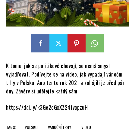
K tomu, jak se politikové chovají, se nemá smysl
vyjadřovat. Podívejte se na video, jak vypadají vánoční
trhy v Polsku. Ano tento rok 2021 a zahájili je před pár
dny. Závěry si udělejte každý sám.
https://dai.ly/k3Ge2oGxXZ24fvxpzuH
TAGS:
POLSKO
VÁNOČNÍ TRHY
VIDEO