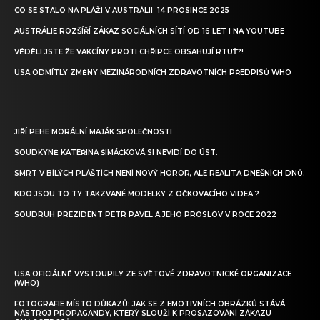
CO SE STALO NA PLÁŽI V AUSTRÁLII 14 PROSINCE 2025
AUSTRÁLIE ROZŠÍŘÍ ZÁKAZ SOCIÁLNÍCH SÍTÍ OD 16 LET I NA YOUTUBE
VĚDĚLI JSTE ŽE VAKCÍNY PROTI CHŘIPCE OBSAHUJÍ RTUŤ?!
USA ODMÍTLY ZMĚNY MEZINÁRODNÍCH ZDRAVOTNÍCH PŘEDPISŮ WHO
JIŘÍ PEHE MORÁLNÍ MAJÁK SPOLEČNOSTI
SOUDKYNĚ KATEŘINA ŠIMÁČKOVÁ SI NEVIDÍ DO ÚST.
SMRT V BÍLÝCH PLÁŠTÍCH NENÍ NOVÝ HOROR, ALE REALITA DNEŠNÍCH DNŮ.
KDO JSOU TO TY TAKZVANÉ MODELKY Z OČKOVACÍHO VIDEA ?
SOUDRUH PREZIDENT PETR PAVEL A JEHO PROSLOV V ROCE 2022
USA OFICIÁLNĚ VYSTOUPILY ZE SVĚTOVÉ ZDRAVOTNICKÉ ORGANIZACE
(WHO)
FOTOGRAFIE MÍSTO DŮKAZŮ: JAK SE Z EMOTIVNÍCH OBRÁZKŮ STÁVÁ
NÁSTROJ PROPAGANDY, KTERÝ SLOUŽÍ K PROSAZOVÁNÍ ZÁKAZU