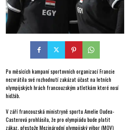
Po měsících kampaní sportovních organizací Francie
nezvrátila své rozhodnutí zakázat účast na letních
olympijských hrách francouzským atletkám které nosí
hidžáb.
V září francouzská ministryně sportu Amelie Oudea-
Casterová prohlásila, že pro olympiádu bude platit
zákaz, přestože Mezinárodní olympijský výbor (MOV)