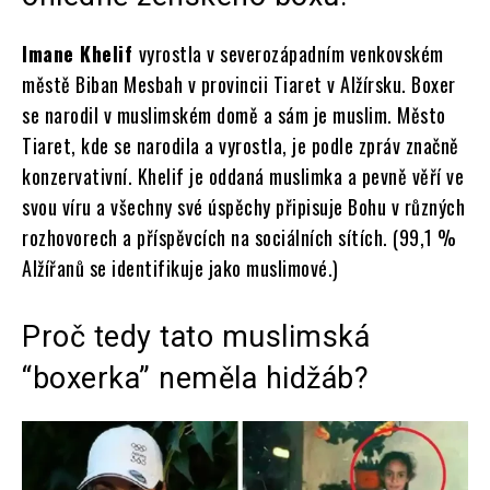
Imane Khelif
vyrostla v severozápadním venkovském
městě Biban Mesbah v provincii Tiaret v Alžírsku. Boxer
se narodil v muslimském domě a sám je muslim. Město
Tiaret, kde se narodila a vyrostla, je podle zpráv značně
konzervativní. Khelif je oddaná muslimka a pevně věří ve
svou víru a všechny své úspěchy připisuje Bohu v různých
rozhovorech a příspěvcích na sociálních sítích. (99,1 %
Alžířanů se identifikuje jako muslimové.)
Proč tedy tato muslimská
“boxerka” neměla hidžáb?