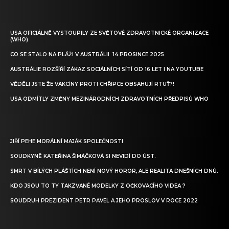
USA OFICIÁLNĚ VYSTOUPILY ZE SVĚTOVÉ ZDRAVOTNICKÉ ORGANIZACE
(WHO)
CO SE STALO NA PLÁŽI V AUSTRÁLII 14 PROSINCE 2025
AUSTRÁLIE ROZŠÍŘÍ ZÁKAZ SOCIÁLNÍCH SÍTÍ OD 16 LET I NA YOUTUBE
VĚDĚLI JSTE ŽE VAKCÍNY PROTI CHŘIPCE OBSAHUJÍ RTUŤ?!
USA ODMÍTLY ZMĚNY MEZINÁRODNÍCH ZDRAVOTNÍCH PŘEDPISŮ WHO
JIŘÍ PEHE MORÁLNÍ MAJÁK SPOLEČNOSTI
SOUDKYNĚ KATEŘINA ŠIMÁČKOVÁ SI NEVIDÍ DO ÚST.
SMRT V BÍLÝCH PLÁŠTÍCH NENÍ NOVÝ HOROR, ALE REALITA DNEŠNÍCH DNŮ.
KDO JSOU TO TY TAKZVANÉ MODELKY Z OČKOVACÍHO VIDEA ?
SOUDRUH PREZIDENT PETR PAVEL A JEHO PROSLOV V ROCE 2022