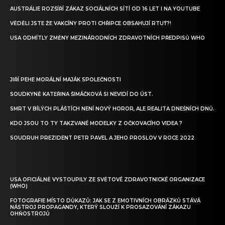
AUSTRÁLIE ROZŠÍŘÍ ZÁKAZ SOCIÁLNÍCH SÍTÍ OD 16 LET I NA YOUTUBE
VĚDĚLI JSTE ŽE VAKCÍNY PROTI CHŘIPCE OBSAHUJÍ RTUŤ?!
USA ODMÍTLY ZMĚNY MEZINÁRODNÍCH ZDRAVOTNÍCH PŘEDPISŮ WHO
JIŘÍ PEHE MORÁLNÍ MAJÁK SPOLEČNOSTI
SOUDKYNĚ KATEŘINA ŠIMÁČKOVÁ SI NEVIDÍ DO ÚST.
SMRT V BÍLÝCH PLÁŠTÍCH NENÍ NOVÝ HOROR, ALE REALITA DNEŠNÍCH DNŮ.
KDO JSOU TO TY TAKZVANÉ MODELKY Z OČKOVACÍHO VIDEA ?
SOUDRUH PREZIDENT PETR PAVEL A JEHO PROSLOV V ROCE 2022
USA OFICIÁLNĚ VYSTOUPILY ZE SVĚTOVÉ ZDRAVOTNICKÉ ORGANIZACE
(WHO)
FOTOGRAFIE MÍSTO DŮKAZŮ: JAK SE Z EMOTIVNÍCH OBRÁZKŮ STÁVÁ
NÁSTROJ PROPAGANDY, KTERÝ SLOUŽÍ K PROSAZOVÁNÍ ZÁKAZU
OHŇOSTROJŮ