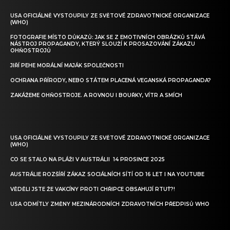
USA OFICIÁLNĚ VYSTOUPILY ZE SVĚTOVÉ ZDRAVOTNICKÉ ORGANIZACE
(WHO)
FOTOGRAFIE MÍSTO DŮKAZŮ: JAK SE Z EMOTIVNÍCH OBRÁZKŮ STÁVÁ
NÁSTROJ PROPAGANDY, KTERÝ SLOUŽÍ K PROSAZOVÁNÍ ZÁKAZU
OHŇOSTROJŮ
JIŘÍ PEHE MORÁLNÍ MAJÁK SPOLEČNOSTI
OCHRANA PŘÍRODY, NEBO STÁTEM PLACENÁ VEGANSKÁ PROPAGANDA?
ZAKÁŽEME OHŇOSTROJE. A ROVNOU I BOUŘKY, VÍTR A SMÍCH
USA OFICIÁLNĚ VYSTOUPILY ZE SVĚTOVÉ ZDRAVOTNICKÉ ORGANIZACE
(WHO)
CO SE STALO NA PLÁŽI V AUSTRÁLII 14 PROSINCE 2025
AUSTRÁLIE ROZŠÍŘÍ ZÁKAZ SOCIÁLNÍCH SÍTÍ OD 16 LET I NA YOUTUBE
VĚDĚLI JSTE ŽE VAKCÍNY PROTI CHŘIPCE OBSAHUJÍ RTUŤ?!
USA ODMÍTLY ZMĚNY MEZINÁRODNÍCH ZDRAVOTNÍCH PŘEDPISŮ WHO