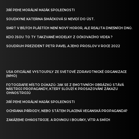
JIŘÍ PEHE MORÁLNÍ MAJÁK SPOLEČNOSTI
SOUDKYNĚ KATEŘINA ŠIMÁČKOVÁ SI NEVIDÍ DO ÚST.
SMRT V BÍLÝCH PLÁŠTÍCH NENÍ NOVÝ HOROR, ALE REALITA DNEŠNÍCH DNŮ.
KDO JSOU TO TY TAKZVANÉ MODELKY Z OČKOVACÍHO VIDEA ?
SOUDRUH PREZIDENT PETR PAVEL A JEHO PROSLOV V ROCE 2022
USA OFICIÁLNĚ VYSTOUPILY ZE SVĚTOVÉ ZDRAVOTNICKÉ ORGANIZACE
(WHO)
FOTOGRAFIE MÍSTO DŮKAZŮ: JAK SE Z EMOTIVNÍCH OBRÁZKŮ STÁVÁ
NÁSTROJ PROPAGANDY, KTERÝ SLOUŽÍ K PROSAZOVÁNÍ ZÁKAZU
OHŇOSTROJŮ
JIŘÍ PEHE MORÁLNÍ MAJÁK SPOLEČNOSTI
OCHRANA PŘÍRODY, NEBO STÁTEM PLACENÁ VEGANSKÁ PROPAGANDA?
ZAKÁŽEME OHŇOSTROJE. A ROVNOU I BOUŘKY, VÍTR A SMÍCH