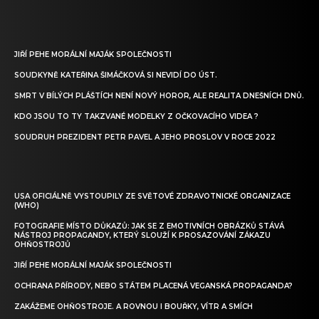
JIŘÍ PEHE MORÁLNÍ MAJÁK SPOLEČNOSTI
SOUDKYNĚ KATEŘINA ŠIMÁČKOVÁ SI NEVIDÍ DO ÚST.
SMRT V BÍLÝCH PLÁŠTÍCH NENÍ NOVÝ HOROR, ALE REALITA DNEŠNÍCH DNŮ.
KDO JSOU TO TY TAKZVANÉ MODELKY Z OČKOVACÍHO VIDEA ?
SOUDRUH PREZIDENT PETR PAVEL A JEHO PROSLOV V ROCE 2022
USA OFICIÁLNĚ VYSTOUPILY ZE SVĚTOVÉ ZDRAVOTNICKÉ ORGANIZACE
(WHO)
FOTOGRAFIE MÍSTO DŮKAZŮ: JAK SE Z EMOTIVNÍCH OBRÁZKŮ STÁVÁ
NÁSTROJ PROPAGANDY, KTERÝ SLOUŽÍ K PROSAZOVÁNÍ ZÁKAZU
OHŇOSTROJŮ
JIŘÍ PEHE MORÁLNÍ MAJÁK SPOLEČNOSTI
OCHRANA PŘÍRODY, NEBO STÁTEM PLACENÁ VEGANSKÁ PROPAGANDA?
ZAKÁŽEME OHŇOSTROJE. A ROVNOU I BOUŘKY, VÍTR A SMÍCH