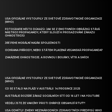
USA OFICIÁLNĚ VYSTOUPILY ZE SVĚTOVÉ ZDRAVOTNICKÉ ORGANIZACE
(WHO)
FOTOGRAFIE MÍSTO DŮKAZŮ: JAK SE Z EMOTIVNÍCH OBRÁZKŮ STÁVÁ
NÁSTROJ PROPAGANDY, KTERÝ SLOUŽÍ K PROSAZOVÁNÍ ZÁKAZU
OHŇOSTROJŮ
JIŘÍ PEHE MORÁLNÍ MAJÁK SPOLEČNOSTI
OCHRANA PŘÍRODY, NEBO STÁTEM PLACENÁ VEGANSKÁ PROPAGANDA?
ZAKÁŽEME OHŇOSTROJE. A ROVNOU I BOUŘKY, VÍTR A SMÍCH
USA OFICIÁLNĚ VYSTOUPILY ZE SVĚTOVÉ ZDRAVOTNICKÉ ORGANIZACE
(WHO)
CO SE STALO NA PLÁŽI V AUSTRÁLII 14 PROSINCE 2025
AUSTRÁLIE ROZŠÍŘÍ ZÁKAZ SOCIÁLNÍCH SÍTÍ OD 16 LET I NA YOUTUBE
VĚDĚLI JSTE ŽE VAKCÍNY PROTI CHŘIPCE OBSAHUJÍ RTUŤ?!
USA ODMÍTLY ZMĚNY MEZINÁRODNÍCH ZDRAVOTNÍCH PŘEDPISŮ WHO