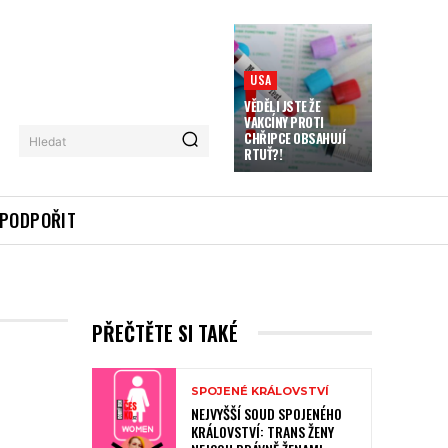
USA
VĚDĚLI JSTE ŽE
VAKCÍNY PROTI
CHŘIPCE OBSAHUJÍ
Hledat
RTUŤ?!
PODPOŘIT
PŘEČTĚTE SI TAKÉ
SPOJENÉ KRÁLOVSTVÍ
NEJVYŠŠÍ SOUD SPOJENÉHO
KRÁLOVSTVÍ: TRANS ŽENY