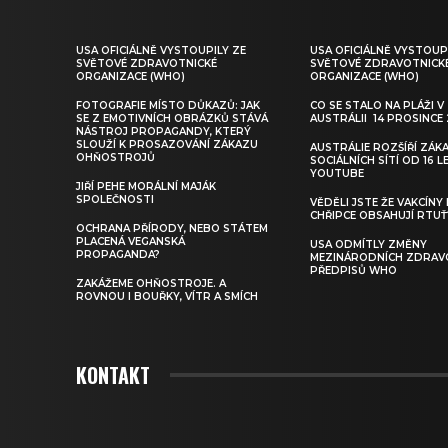
USA OFICIÁLNĚ VYSTOUPILY ZE
USA OFICIÁLNĚ VYSTOUP
SVĚTOVÉ ZDRAVOTNICKÉ
SVĚTOVÉ ZDRAVOTNICK
ORGANIZACE (WHO)
ORGANIZACE (WHO)
FOTOGRAFIE MÍSTO DŮKAZŮ: JAK
CO SE STALO NA PLÁŽI V
SE Z EMOTIVNÍCH OBRÁZKŮ STÁVÁ
AUSTRÁLII 14 PROSINCE
NÁSTROJ PROPAGANDY, KTERÝ
SLOUŽÍ K PROSAZOVÁNÍ ZÁKAZU
AUSTRÁLIE ROZŠÍŘÍ ZÁK
OHŇOSTROJŮ
SOCIÁLNÍCH SÍTÍ OD 16 LE
YOUTUBE
JIŘÍ PEHE MORÁLNÍ MAJÁK
SPOLEČNOSTI
VĚDĚLI JSTE ŽE VAKCÍNY
CHŘIPCE OBSAHUJÍ RTUŤ
OCHRANA PŘÍRODY, NEBO STÁTEM
PLACENÁ VEGANSKÁ
USA ODMÍTLY ZMĚNY
PROPAGANDA?
MEZINÁRODNÍCH ZDRAV
PŘEDPISŮ WHO
ZAKÁŽEME OHŇOSTROJE. A
ROVNOU I BOUŘKY, VÍTR A SMÍCH
KONTAKT