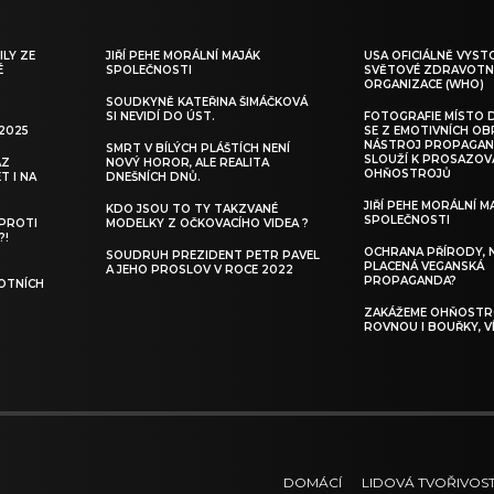
ILY ZE
JIŘÍ PEHE MORÁLNÍ MAJÁK
USA OFICIÁLNĚ VYST
É
SPOLEČNOSTI
SVĚTOVÉ ZDRAVOTN
ORGANIZACE (WHO)
SOUDKYNĚ KATEŘINA ŠIMÁČKOVÁ
SI NEVIDÍ DO ÚST.
FOTOGRAFIE MÍSTO 
 2025
SE Z EMOTIVNÍCH O
NÁSTROJ PROPAGAN
SMRT V BÍLÝCH PLÁŠTÍCH NENÍ
SLOUŽÍ K PROSAZOV
AZ
NOVÝ HOROR, ALE REALITA
OHŇOSTROJŮ
T I NA
DNEŠNÍCH DNŮ.
JIŘÍ PEHE MORÁLNÍ M
KDO JSOU TO TY TAKZVANÉ
SPOLEČNOSTI
 PROTI
MODELKY Z OČKOVACÍHO VIDEA ?
?!
OCHRANA PŘÍRODY, 
SOUDRUH PREZIDENT PETR PAVEL
PLACENÁ VEGANSKÁ
A JEHO PROSLOV V ROCE 2022
PROPAGANDA?
OTNÍCH
ZAKÁŽEME OHŇOSTRO
ROVNOU I BOUŘKY, V
DOMÁCÍ
LIDOVÁ TVOŘIVOS