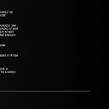
OUPILY ZE
ICKÉ
DŮKAZŮ: JAK
BRÁZKŮ STÁVÁ
DY, KTERÝ
ÁNÍ ZÁKAZU
AJÁK
NEBO STÁTEM
JE. A
ÍTR A SMÍCH
T