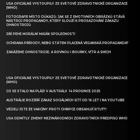
USA OFICIÁLNĚ VYSTOUPILY ZE SVĚTOVÉ ZDRAVOTNICKÉ ORGANIZACE
(WHO)
FOTOGRAFIE MÍSTO DŮKAZŮ: JAK SE Z EMOTIVNÍCH OBRÁZKŮ STÁVÁ
NÁSTROJ PROPAGANDY, KTERÝ SLOUŽÍ K PROSAZOVÁNÍ ZÁKAZU
OHŇOSTROJŮ
JIŘÍ PEHE MORÁLNÍ MAJÁK SPOLEČNOSTI
OCHRANA PŘÍRODY, NEBO STÁTEM PLACENÁ VEGANSKÁ PROPAGANDA?
ZAKÁŽEME OHŇOSTROJE. A ROVNOU I BOUŘKY, VÍTR A SMÍCH
USA OFICIÁLNĚ VYSTOUPILY ZE SVĚTOVÉ ZDRAVOTNICKÉ ORGANIZACE
(WHO)
CO SE STALO NA PLÁŽI V AUSTRÁLII 14 PROSINCE 2025
AUSTRÁLIE ROZŠÍŘÍ ZÁKAZ SOCIÁLNÍCH SÍTÍ OD 16 LET I NA YOUTUBE
VĚDĚLI JSTE ŽE VAKCÍNY PROTI CHŘIPCE OBSAHUJÍ RTUŤ?!
USA ODMÍTLY ZMĚNY MEZINÁRODNÍCH ZDRAVOTNÍCH PŘEDPISŮ WHO