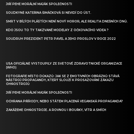
JIŘÍ PEHE MORÁLNÍ MAJÁK SPOLEČNOSTI
SOUDKYNĚ KATEŘINA ŠIMÁČKOVÁ SI NEVIDÍ DO ÚST.
SMRT V BÍLÝCH PLÁŠTÍCH NENÍ NOVÝ HOROR, ALE REALITA DNEŠNÍCH DNŮ.
KDO JSOU TO TY TAKZVANÉ MODELKY Z OČKOVACÍHO VIDEA ?
SOUDRUH PREZIDENT PETR PAVEL A JEHO PROSLOV V ROCE 2022
USA OFICIÁLNĚ VYSTOUPILY ZE SVĚTOVÉ ZDRAVOTNICKÉ ORGANIZACE
(WHO)
FOTOGRAFIE MÍSTO DŮKAZŮ: JAK SE Z EMOTIVNÍCH OBRÁZKŮ STÁVÁ
NÁSTROJ PROPAGANDY, KTERÝ SLOUŽÍ K PROSAZOVÁNÍ ZÁKAZU
OHŇOSTROJŮ
JIŘÍ PEHE MORÁLNÍ MAJÁK SPOLEČNOSTI
OCHRANA PŘÍRODY, NEBO STÁTEM PLACENÁ VEGANSKÁ PROPAGANDA?
ZAKÁŽEME OHŇOSTROJE. A ROVNOU I BOUŘKY, VÍTR A SMÍCH