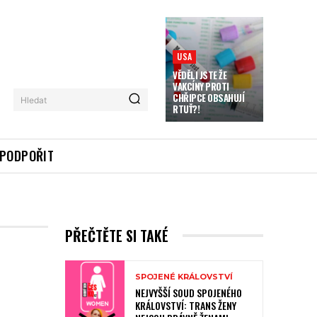
USA
VĚDĚLI JSTE ŽE
VAKCÍNY PROTI
CHŘIPCE OBSAHUJÍ
Hledat
RTUŤ?!
PODPOŘIT
PŘEČTĚTE SI TAKÉ
SPOJENÉ KRÁLOVSTVÍ
NEJVYŠŠÍ SOUD SPOJENÉHO
KRÁLOVSTVÍ: TRANS ŽENY