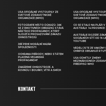
USA OFICIÁLNĚ VYSTOUPILY ZE
USA OFICIÁLNĚ VYSTOUP
SVĚTOVÉ ZDRAVOTNICKÉ
SVĚTOVÉ ZDRAVOTNICK
ORGANIZACE (WHO)
ORGANIZACE (WHO)
FOTOGRAFIE MÍSTO DŮKAZŮ: JAK
CO SE STALO NA PLÁŽI V
SE Z EMOTIVNÍCH OBRÁZKŮ STÁVÁ
AUSTRÁLII 14 PROSINCE
NÁSTROJ PROPAGANDY, KTERÝ
SLOUŽÍ K PROSAZOVÁNÍ ZÁKAZU
AUSTRÁLIE ROZŠÍŘÍ ZÁK
OHŇOSTROJŮ
SOCIÁLNÍCH SÍTÍ OD 16 LE
YOUTUBE
JIŘÍ PEHE MORÁLNÍ MAJÁK
SPOLEČNOSTI
VĚDĚLI JSTE ŽE VAKCÍNY
CHŘIPCE OBSAHUJÍ RTUŤ
OCHRANA PŘÍRODY, NEBO STÁTEM
PLACENÁ VEGANSKÁ
USA ODMÍTLY ZMĚNY
PROPAGANDA?
MEZINÁRODNÍCH ZDRAV
PŘEDPISŮ WHO
ZAKÁŽEME OHŇOSTROJE. A
ROVNOU I BOUŘKY, VÍTR A SMÍCH
KONTAKT