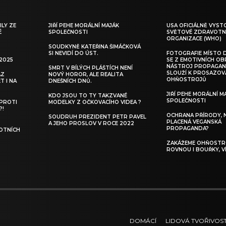
ILY ZE
JIŘÍ PEHE MORÁLNÍ MAJÁK
USA OFICIÁLNĚ VYST
É
SPOLEČNOSTI
SVĚTOVÉ ZDRAVOTN
ORGANIZACE (WHO)
SOUDKYNĚ KATEŘINA ŠIMÁČKOVÁ
SI NEVIDÍ DO ÚST.
FOTOGRAFIE MÍSTO 
 2025
SE Z EMOTIVNÍCH O
NÁSTROJ PROPAGAN
SMRT V BÍLÝCH PLÁŠTÍCH NENÍ
SLOUŽÍ K PROSAZOV
AZ
NOVÝ HOROR, ALE REALITA
OHŇOSTROJŮ
T I NA
DNEŠNÍCH DNŮ.
JIŘÍ PEHE MORÁLNÍ M
KDO JSOU TO TY TAKZVANÉ
SPOLEČNOSTI
 PROTI
MODELKY Z OČKOVACÍHO VIDEA ?
?!
OCHRANA PŘÍRODY, 
SOUDRUH PREZIDENT PETR PAVEL
PLACENÁ VEGANSKÁ
A JEHO PROSLOV V ROCE 2022
PROPAGANDA?
OTNÍCH
ZAKÁŽEME OHŇOSTRO
ROVNOU I BOUŘKY, V
DOMÁCÍ
LIDOVÁ TVOŘIVOS