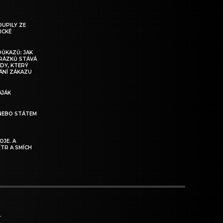
OUPILY ZE
ICKÉ
DŮKAZŮ: JAK
BRÁZKŮ STÁVÁ
DY, KTERÝ
ÁNÍ ZÁKAZU
AJÁK
NEBO STÁTEM
JE. A
ÍTR A SMÍCH
T