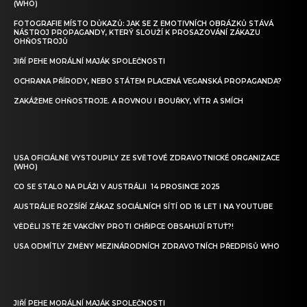
(WHO)
FOTOGRAFIE MÍSTO DŮKAZŮ: JAK SE Z EMOTIVNÍCH OBRÁZKŮ STÁVÁ
NÁSTROJ PROPAGANDY, KTERÝ SLOUŽÍ K PROSAZOVÁNÍ ZÁKAZU
OHŇOSTROJŮ
JIŘÍ PEHE MORÁLNÍ MAJÁK SPOLEČNOSTI
OCHRANA PŘÍRODY, NEBO STÁTEM PLACENÁ VEGANSKÁ PROPAGANDA?
ZAKÁŽEME OHŇOSTROJE. A ROVNOU I BOUŘKY, VÍTR A SMÍCH
USA OFICIÁLNĚ VYSTOUPILY ZE SVĚTOVÉ ZDRAVOTNICKÉ ORGANIZACE
(WHO)
CO SE STALO NA PLÁŽI V AUSTRÁLII 14 PROSINCE 2025
AUSTRÁLIE ROZŠÍŘÍ ZÁKAZ SOCIÁLNÍCH SÍTÍ OD 16 LET I NA YOUTUBE
VĚDĚLI JSTE ŽE VAKCÍNY PROTI CHŘIPCE OBSAHUJÍ RTUŤ?!
USA ODMÍTLY ZMĚNY MEZINÁRODNÍCH ZDRAVOTNÍCH PŘEDPISŮ WHO
JIŘÍ PEHE MORÁLNÍ MAJÁK SPOLEČNOSTI