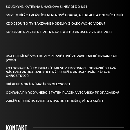
SOUDKYNĚ KATEŘINA ŠIMÁČKOVÁ SI NEVIDÍ DO ÚST.
SMRT V BÍLÝCH PLÁŠTÍCH NENÍ NOVÝ HOROR, ALE REALITA DNEŠNÍCH DNŮ.
KDO JSOU TO TY TAKZVANÉ MODELKY Z OČKOVACÍHO VIDEA ?
SOUDRUH PREZIDENT PETR PAVEL A JEHO PROSLOV V ROCE 2022
USA OFICIÁLNĚ VYSTOUPILY ZE SVĚTOVÉ ZDRAVOTNICKÉ ORGANIZACE
(WHO)
FOTOGRAFIE MÍSTO DŮKAZŮ: JAK SE Z EMOTIVNÍCH OBRÁZKŮ STÁVÁ
NÁSTROJ PROPAGANDY, KTERÝ SLOUŽÍ K PROSAZOVÁNÍ ZÁKAZU
OHŇOSTROJŮ
JIŘÍ PEHE MORÁLNÍ MAJÁK SPOLEČNOSTI
OCHRANA PŘÍRODY, NEBO STÁTEM PLACENÁ VEGANSKÁ PROPAGANDA?
ZAKÁŽEME OHŇOSTROJE. A ROVNOU I BOUŘKY, VÍTR A SMÍCH
KONTAKT