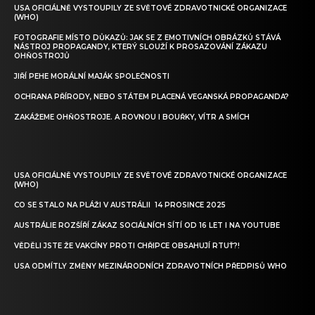
USA OFICIÁLNĚ VYSTOUPILY ZE SVĚTOVÉ ZDRAVOTNICKÉ ORGANIZACE
(WHO)
FOTOGRAFIE MÍSTO DŮKAZŮ: JAK SE Z EMOTIVNÍCH OBRÁZKŮ STÁVÁ
NÁSTROJ PROPAGANDY, KTERÝ SLOUŽÍ K PROSAZOVÁNÍ ZÁKAZU
OHŇOSTROJŮ
JIŘÍ PEHE MORÁLNÍ MAJÁK SPOLEČNOSTI
OCHRANA PŘÍRODY, NEBO STÁTEM PLACENÁ VEGANSKÁ PROPAGANDA?
ZAKÁŽEME OHŇOSTROJE. A ROVNOU I BOUŘKY, VÍTR A SMÍCH
USA OFICIÁLNĚ VYSTOUPILY ZE SVĚTOVÉ ZDRAVOTNICKÉ ORGANIZACE
(WHO)
CO SE STALO NA PLÁŽI V AUSTRÁLII 14 PROSINCE 2025
AUSTRÁLIE ROZŠÍŘÍ ZÁKAZ SOCIÁLNÍCH SÍTÍ OD 16 LET I NA YOUTUBE
VĚDĚLI JSTE ŽE VAKCÍNY PROTI CHŘIPCE OBSAHUJÍ RTUŤ?!
USA ODMÍTLY ZMĚNY MEZINÁRODNÍCH ZDRAVOTNÍCH PŘEDPISŮ WHO