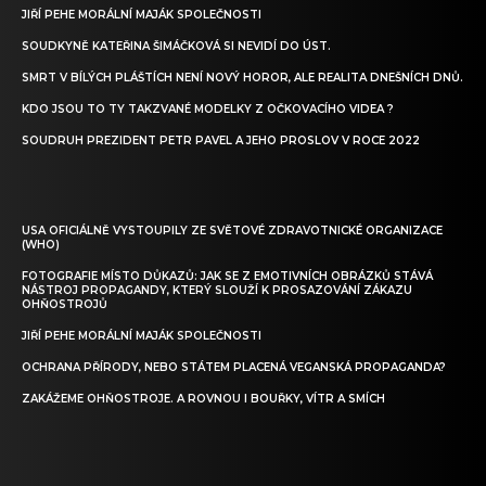
JIŘÍ PEHE MORÁLNÍ MAJÁK SPOLEČNOSTI
SOUDKYNĚ KATEŘINA ŠIMÁČKOVÁ SI NEVIDÍ DO ÚST.
SMRT V BÍLÝCH PLÁŠTÍCH NENÍ NOVÝ HOROR, ALE REALITA DNEŠNÍCH DNŮ.
KDO JSOU TO TY TAKZVANÉ MODELKY Z OČKOVACÍHO VIDEA ?
SOUDRUH PREZIDENT PETR PAVEL A JEHO PROSLOV V ROCE 2022
USA OFICIÁLNĚ VYSTOUPILY ZE SVĚTOVÉ ZDRAVOTNICKÉ ORGANIZACE
(WHO)
FOTOGRAFIE MÍSTO DŮKAZŮ: JAK SE Z EMOTIVNÍCH OBRÁZKŮ STÁVÁ
NÁSTROJ PROPAGANDY, KTERÝ SLOUŽÍ K PROSAZOVÁNÍ ZÁKAZU
OHŇOSTROJŮ
JIŘÍ PEHE MORÁLNÍ MAJÁK SPOLEČNOSTI
OCHRANA PŘÍRODY, NEBO STÁTEM PLACENÁ VEGANSKÁ PROPAGANDA?
ZAKÁŽEME OHŇOSTROJE. A ROVNOU I BOUŘKY, VÍTR A SMÍCH