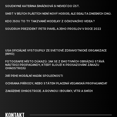
SOUDKYNĚ KATEŘINA ŠIMÁČKOVÁ SI NEVIDÍ DO ÚST.
SMRT V BÍLÝCH PLÁŠTÍCH NENÍ NOVÝ HOROR, ALE REALITA DNEŠNÍCH DNŮ.
KDO JSOU TO TY TAKZVANÉ MODELKY Z OČKOVACÍHO VIDEA ?
SOUDRUH PREZIDENT PETR PAVEL A JEHO PROSLOV V ROCE 2022
USA OFICIÁLNĚ VYSTOUPILY ZE SVĚTOVÉ ZDRAVOTNICKÉ ORGANIZACE
(WHO)
FOTOGRAFIE MÍSTO DŮKAZŮ: JAK SE Z EMOTIVNÍCH OBRÁZKŮ STÁVÁ
NÁSTROJ PROPAGANDY, KTERÝ SLOUŽÍ K PROSAZOVÁNÍ ZÁKAZU
OHŇOSTROJŮ
JIŘÍ PEHE MORÁLNÍ MAJÁK SPOLEČNOSTI
OCHRANA PŘÍRODY, NEBO STÁTEM PLACENÁ VEGANSKÁ PROPAGANDA?
ZAKÁŽEME OHŇOSTROJE. A ROVNOU I BOUŘKY, VÍTR A SMÍCH
KONTAKT