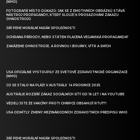
(WHO)
FOTOGRAFIE MÍSTO DŮKAZŮ: JAK SE Z EMOTIVNÍCH OBRÁZKŮ STÁVÁ
NÁSTROJ PROPAGANDY, KTERÝ SLOUŽÍ K PROSAZOVÁNÍ ZÁKAZU
OHŇOSTROJŮ
JIŘÍ PEHE MORÁLNÍ MAJÁK SPOLEČNOSTI
OCHRANA PŘÍRODY, NEBO STÁTEM PLACENÁ VEGANSKÁ PROPAGANDA?
ZAKÁŽEME OHŇOSTROJE. A ROVNOU I BOUŘKY, VÍTR A SMÍCH
USA OFICIÁLNĚ VYSTOUPILY ZE SVĚTOVÉ ZDRAVOTNICKÉ ORGANIZACE
(WHO)
CO SE STALO NA PLÁŽI V AUSTRÁLII 14 PROSINCE 2025
AUSTRÁLIE ROZŠÍŘÍ ZÁKAZ SOCIÁLNÍCH SÍTÍ OD 16 LET I NA YOUTUBE
VĚDĚLI JSTE ŽE VAKCÍNY PROTI CHŘIPCE OBSAHUJÍ RTUŤ?!
USA ODMÍTLY ZMĚNY MEZINÁRODNÍCH ZDRAVOTNÍCH PŘEDPISŮ WHO
JIŘÍ PEHE MORÁLNÍ MAJÁK SPOLEČNOSTI