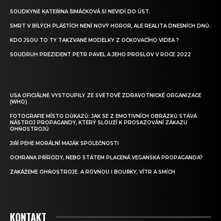
SOUDKYNĚ KATEŘINA ŠIMÁČKOVÁ SI NEVIDÍ DO ÚST.
SMRT V BÍLÝCH PLÁŠTÍCH NENÍ NOVÝ HOROR, ALE REALITA DNEŠNÍCH DNŮ.
KDO JSOU TO TY TAKZVANÉ MODELKY Z OČKOVACÍHO VIDEA ?
SOUDRUH PREZIDENT PETR PAVEL A JEHO PROSLOV V ROCE 2022
USA OFICIÁLNĚ VYSTOUPILY ZE SVĚTOVÉ ZDRAVOTNICKÉ ORGANIZACE
(WHO)
FOTOGRAFIE MÍSTO DŮKAZŮ: JAK SE Z EMOTIVNÍCH OBRÁZKŮ STÁVÁ
NÁSTROJ PROPAGANDY, KTERÝ SLOUŽÍ K PROSAZOVÁNÍ ZÁKAZU
OHŇOSTROJŮ
JIŘÍ PEHE MORÁLNÍ MAJÁK SPOLEČNOSTI
OCHRANA PŘÍRODY, NEBO STÁTEM PLACENÁ VEGANSKÁ PROPAGANDA?
ZAKÁŽEME OHŇOSTROJE. A ROVNOU I BOUŘKY, VÍTR A SMÍCH
KONTAKT