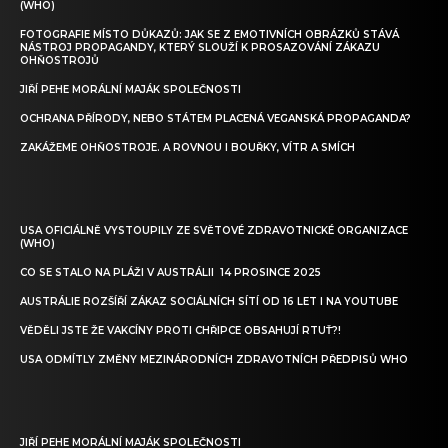
(WHO)
FOTOGRAFIE MÍSTO DŮKAZŮ: JAK SE Z EMOTIVNÍCH OBRÁZKŮ STÁVÁ
NÁSTROJ PROPAGANDY, KTERÝ SLOUŽÍ K PROSAZOVÁNÍ ZÁKAZU
OHŇOSTROJŮ
JIŘÍ PEHE MORÁLNÍ MAJÁK SPOLEČNOSTI
OCHRANA PŘÍRODY, NEBO STÁTEM PLACENÁ VEGANSKÁ PROPAGANDA?
ZAKÁŽEME OHŇOSTROJE. A ROVNOU I BOUŘKY, VÍTR A SMÍCH
USA OFICIÁLNĚ VYSTOUPILY ZE SVĚTOVÉ ZDRAVOTNICKÉ ORGANIZACE
(WHO)
CO SE STALO NA PLÁŽI V AUSTRÁLII 14 PROSINCE 2025
AUSTRÁLIE ROZŠÍŘÍ ZÁKAZ SOCIÁLNÍCH SÍTÍ OD 16 LET I NA YOUTUBE
VĚDĚLI JSTE ŽE VAKCÍNY PROTI CHŘIPCE OBSAHUJÍ RTUŤ?!
USA ODMÍTLY ZMĚNY MEZINÁRODNÍCH ZDRAVOTNÍCH PŘEDPISŮ WHO
JIŘÍ PEHE MORÁLNÍ MAJÁK SPOLEČNOSTI