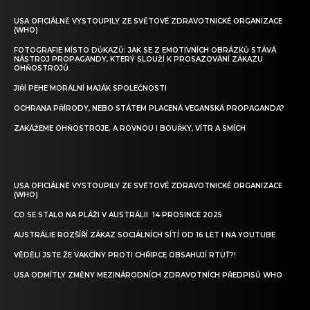
USA OFICIÁLNĚ VYSTOUPILY ZE SVĚTOVÉ ZDRAVOTNICKÉ ORGANIZACE
(WHO)
FOTOGRAFIE MÍSTO DŮKAZŮ: JAK SE Z EMOTIVNÍCH OBRÁZKŮ STÁVÁ
NÁSTROJ PROPAGANDY, KTERÝ SLOUŽÍ K PROSAZOVÁNÍ ZÁKAZU
OHŇOSTROJŮ
JIŘÍ PEHE MORÁLNÍ MAJÁK SPOLEČNOSTI
OCHRANA PŘÍRODY, NEBO STÁTEM PLACENÁ VEGANSKÁ PROPAGANDA?
ZAKÁŽEME OHŇOSTROJE. A ROVNOU I BOUŘKY, VÍTR A SMÍCH
USA OFICIÁLNĚ VYSTOUPILY ZE SVĚTOVÉ ZDRAVOTNICKÉ ORGANIZACE
(WHO)
CO SE STALO NA PLÁŽI V AUSTRÁLII 14 PROSINCE 2025
AUSTRÁLIE ROZŠÍŘÍ ZÁKAZ SOCIÁLNÍCH SÍTÍ OD 16 LET I NA YOUTUBE
VĚDĚLI JSTE ŽE VAKCÍNY PROTI CHŘIPCE OBSAHUJÍ RTUŤ?!
USA ODMÍTLY ZMĚNY MEZINÁRODNÍCH ZDRAVOTNÍCH PŘEDPISŮ WHO