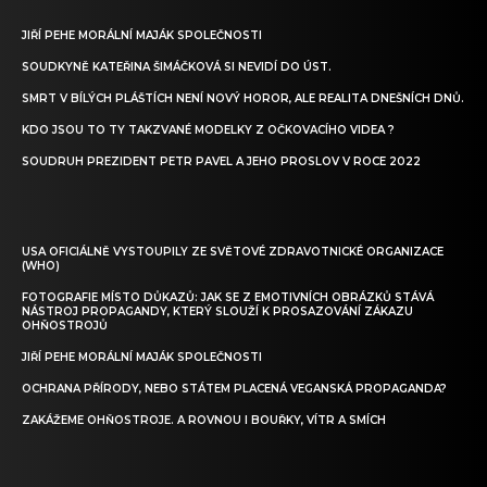
JIŘÍ PEHE MORÁLNÍ MAJÁK SPOLEČNOSTI
SOUDKYNĚ KATEŘINA ŠIMÁČKOVÁ SI NEVIDÍ DO ÚST.
SMRT V BÍLÝCH PLÁŠTÍCH NENÍ NOVÝ HOROR, ALE REALITA DNEŠNÍCH DNŮ.
KDO JSOU TO TY TAKZVANÉ MODELKY Z OČKOVACÍHO VIDEA ?
SOUDRUH PREZIDENT PETR PAVEL A JEHO PROSLOV V ROCE 2022
USA OFICIÁLNĚ VYSTOUPILY ZE SVĚTOVÉ ZDRAVOTNICKÉ ORGANIZACE
(WHO)
FOTOGRAFIE MÍSTO DŮKAZŮ: JAK SE Z EMOTIVNÍCH OBRÁZKŮ STÁVÁ
NÁSTROJ PROPAGANDY, KTERÝ SLOUŽÍ K PROSAZOVÁNÍ ZÁKAZU
OHŇOSTROJŮ
JIŘÍ PEHE MORÁLNÍ MAJÁK SPOLEČNOSTI
OCHRANA PŘÍRODY, NEBO STÁTEM PLACENÁ VEGANSKÁ PROPAGANDA?
ZAKÁŽEME OHŇOSTROJE. A ROVNOU I BOUŘKY, VÍTR A SMÍCH