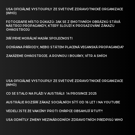
USA OFICIÁLNĚ VYSTOUPILY ZE SVĚTOVÉ ZDRAVOTNICKÉ ORGANIZACE
(WHO)
FOTOGRAFIE MÍSTO DŮKAZŮ: JAK SE Z EMOTIVNÍCH OBRÁZKŮ STÁVÁ
NÁSTROJ PROPAGANDY, KTERÝ SLOUŽÍ K PROSAZOVÁNÍ ZÁKAZU
OHŇOSTROJŮ
JIŘÍ PEHE MORÁLNÍ MAJÁK SPOLEČNOSTI
OCHRANA PŘÍRODY, NEBO STÁTEM PLACENÁ VEGANSKÁ PROPAGANDA?
ZAKÁŽEME OHŇOSTROJE. A ROVNOU I BOUŘKY, VÍTR A SMÍCH
USA OFICIÁLNĚ VYSTOUPILY ZE SVĚTOVÉ ZDRAVOTNICKÉ ORGANIZACE
(WHO)
CO SE STALO NA PLÁŽI V AUSTRÁLII 14 PROSINCE 2025
AUSTRÁLIE ROZŠÍŘÍ ZÁKAZ SOCIÁLNÍCH SÍTÍ OD 16 LET I NA YOUTUBE
VĚDĚLI JSTE ŽE VAKCÍNY PROTI CHŘIPCE OBSAHUJÍ RTUŤ?!
USA ODMÍTLY ZMĚNY MEZINÁRODNÍCH ZDRAVOTNÍCH PŘEDPISŮ WHO