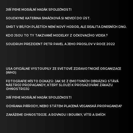
JIŘÍ PEHE MORÁLNÍ MAJÁK SPOLEČNOSTI
SOUDKYNĚ KATEŘINA ŠIMÁČKOVÁ SI NEVIDÍ DO ÚST.
SMRT V BÍLÝCH PLÁŠTÍCH NENÍ NOVÝ HOROR, ALE REALITA DNEŠNÍCH DNŮ.
KDO JSOU TO TY TAKZVANÉ MODELKY Z OČKOVACÍHO VIDEA ?
SOUDRUH PREZIDENT PETR PAVEL A JEHO PROSLOV V ROCE 2022
USA OFICIÁLNĚ VYSTOUPILY ZE SVĚTOVÉ ZDRAVOTNICKÉ ORGANIZACE
(WHO)
FOTOGRAFIE MÍSTO DŮKAZŮ: JAK SE Z EMOTIVNÍCH OBRÁZKŮ STÁVÁ
NÁSTROJ PROPAGANDY, KTERÝ SLOUŽÍ K PROSAZOVÁNÍ ZÁKAZU
OHŇOSTROJŮ
JIŘÍ PEHE MORÁLNÍ MAJÁK SPOLEČNOSTI
OCHRANA PŘÍRODY, NEBO STÁTEM PLACENÁ VEGANSKÁ PROPAGANDA?
ZAKÁŽEME OHŇOSTROJE. A ROVNOU I BOUŘKY, VÍTR A SMÍCH