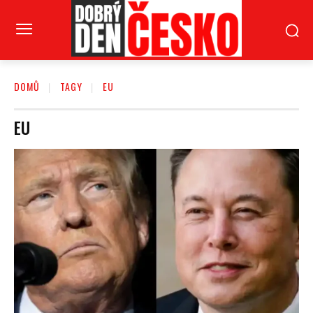
DOMŮ
TAGY
EU
EU