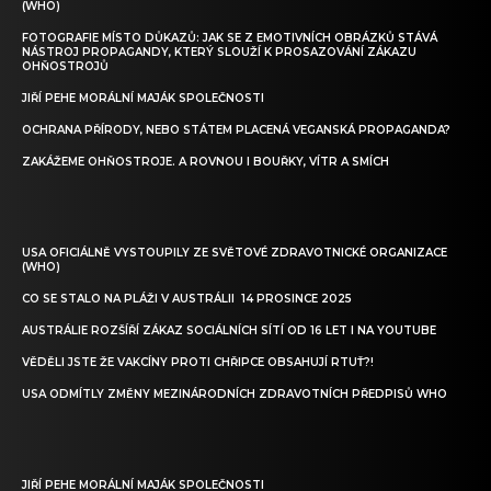
(WHO)
FOTOGRAFIE MÍSTO DŮKAZŮ: JAK SE Z EMOTIVNÍCH OBRÁZKŮ STÁVÁ
NÁSTROJ PROPAGANDY, KTERÝ SLOUŽÍ K PROSAZOVÁNÍ ZÁKAZU
OHŇOSTROJŮ
JIŘÍ PEHE MORÁLNÍ MAJÁK SPOLEČNOSTI
OCHRANA PŘÍRODY, NEBO STÁTEM PLACENÁ VEGANSKÁ PROPAGANDA?
ZAKÁŽEME OHŇOSTROJE. A ROVNOU I BOUŘKY, VÍTR A SMÍCH
USA OFICIÁLNĚ VYSTOUPILY ZE SVĚTOVÉ ZDRAVOTNICKÉ ORGANIZACE
(WHO)
CO SE STALO NA PLÁŽI V AUSTRÁLII 14 PROSINCE 2025
AUSTRÁLIE ROZŠÍŘÍ ZÁKAZ SOCIÁLNÍCH SÍTÍ OD 16 LET I NA YOUTUBE
VĚDĚLI JSTE ŽE VAKCÍNY PROTI CHŘIPCE OBSAHUJÍ RTUŤ?!
USA ODMÍTLY ZMĚNY MEZINÁRODNÍCH ZDRAVOTNÍCH PŘEDPISŮ WHO
JIŘÍ PEHE MORÁLNÍ MAJÁK SPOLEČNOSTI