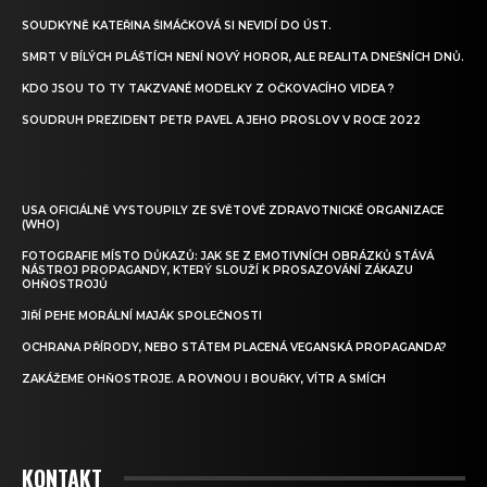
SOUDKYNĚ KATEŘINA ŠIMÁČKOVÁ SI NEVIDÍ DO ÚST.
SMRT V BÍLÝCH PLÁŠTÍCH NENÍ NOVÝ HOROR, ALE REALITA DNEŠNÍCH DNŮ.
KDO JSOU TO TY TAKZVANÉ MODELKY Z OČKOVACÍHO VIDEA ?
SOUDRUH PREZIDENT PETR PAVEL A JEHO PROSLOV V ROCE 2022
USA OFICIÁLNĚ VYSTOUPILY ZE SVĚTOVÉ ZDRAVOTNICKÉ ORGANIZACE
(WHO)
FOTOGRAFIE MÍSTO DŮKAZŮ: JAK SE Z EMOTIVNÍCH OBRÁZKŮ STÁVÁ
NÁSTROJ PROPAGANDY, KTERÝ SLOUŽÍ K PROSAZOVÁNÍ ZÁKAZU
OHŇOSTROJŮ
JIŘÍ PEHE MORÁLNÍ MAJÁK SPOLEČNOSTI
OCHRANA PŘÍRODY, NEBO STÁTEM PLACENÁ VEGANSKÁ PROPAGANDA?
ZAKÁŽEME OHŇOSTROJE. A ROVNOU I BOUŘKY, VÍTR A SMÍCH
KONTAKT