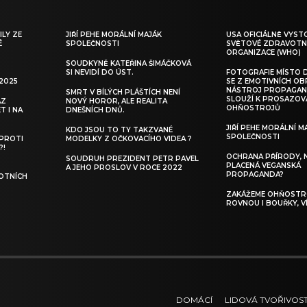
ILY ZE
JIŘÍ PEHE MORÁLNÍ MAJÁK
USA OFICIÁLNĚ VYST
É
SPOLEČNOSTI
SVĚTOVÉ ZDRAVOTN
ORGANIZACE (WHO)
SOUDKYNĚ KATEŘINA ŠIMÁČKOVÁ
SI NEVIDÍ DO ÚST.
FOTOGRAFIE MÍSTO 
 2025
SE Z EMOTIVNÍCH O
NÁSTROJ PROPAGAN
SMRT V BÍLÝCH PLÁŠTÍCH NENÍ
SLOUŽÍ K PROSAZOV
AZ
NOVÝ HOROR, ALE REALITA
OHŇOSTROJŮ
T I NA
DNEŠNÍCH DNŮ.
JIŘÍ PEHE MORÁLNÍ M
KDO JSOU TO TY TAKZVANÉ
SPOLEČNOSTI
 PROTI
MODELKY Z OČKOVACÍHO VIDEA ?
?!
OCHRANA PŘÍRODY, 
SOUDRUH PREZIDENT PETR PAVEL
PLACENÁ VEGANSKÁ
A JEHO PROSLOV V ROCE 2022
PROPAGANDA?
OTNÍCH
ZAKÁŽEME OHŇOSTRO
ROVNOU I BOUŘKY, V
DOMÁCÍ
LIDOVÁ TVOŘIVOS