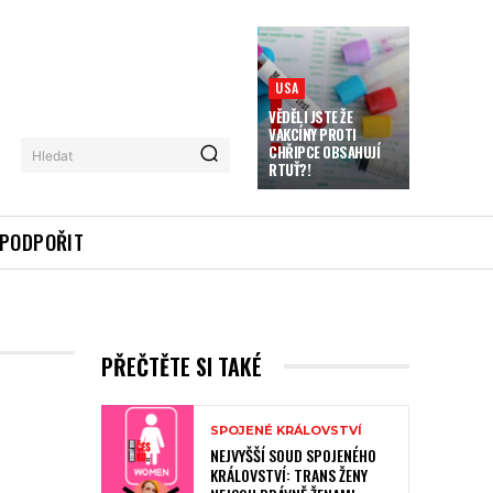
USA
VĚDĚLI JSTE ŽE
VAKCÍNY PROTI
CHŘIPCE OBSAHUJÍ
Hledat
RTUŤ?!
PODPOŘIT
PŘEČTĚTE SI TAKÉ
SPOJENÉ KRÁLOVSTVÍ
NEJVYŠŠÍ SOUD SPOJENÉHO
KRÁLOVSTVÍ: TRANS ŽENY