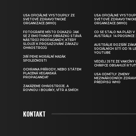
USA OFICIÁLNĚ VYSTOUPILY ZE
USA OFICIÁLNĚ VYSTOUP
SVĚTOVÉ ZDRAVOTNICKÉ
SVĚTOVÉ ZDRAVOTNICK
ORGANIZACE (WHO)
ORGANIZACE (WHO)
FOTOGRAFIE MÍSTO DŮKAZŮ: JAK
CO SE STALO NA PLÁŽI V
SE Z EMOTIVNÍCH OBRÁZKŮ STÁVÁ
AUSTRÁLII 14 PROSINCE
NÁSTROJ PROPAGANDY, KTERÝ
SLOUŽÍ K PROSAZOVÁNÍ ZÁKAZU
AUSTRÁLIE ROZŠÍŘÍ ZÁK
OHŇOSTROJŮ
SOCIÁLNÍCH SÍTÍ OD 16 LE
YOUTUBE
JIŘÍ PEHE MORÁLNÍ MAJÁK
SPOLEČNOSTI
VĚDĚLI JSTE ŽE VAKCÍNY
CHŘIPCE OBSAHUJÍ RTUŤ
OCHRANA PŘÍRODY, NEBO STÁTEM
PLACENÁ VEGANSKÁ
USA ODMÍTLY ZMĚNY
PROPAGANDA?
MEZINÁRODNÍCH ZDRAV
PŘEDPISŮ WHO
ZAKÁŽEME OHŇOSTROJE. A
ROVNOU I BOUŘKY, VÍTR A SMÍCH
KONTAKT