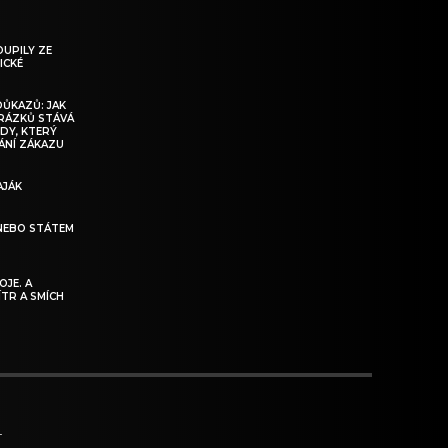
OUPILY ZE
ICKÉ
DŮKAZŮ: JAK
BRÁZKŮ STÁVÁ
DY, KTERÝ
ÁNÍ ZÁKAZU
AJÁK
NEBO STÁTEM
JE. A
ÍTR A SMÍCH
T