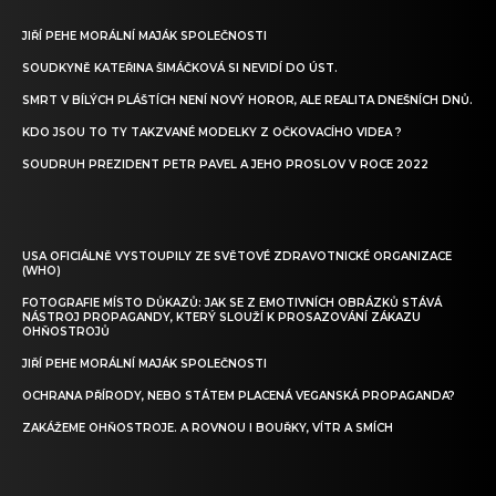
JIŘÍ PEHE MORÁLNÍ MAJÁK SPOLEČNOSTI
SOUDKYNĚ KATEŘINA ŠIMÁČKOVÁ SI NEVIDÍ DO ÚST.
SMRT V BÍLÝCH PLÁŠTÍCH NENÍ NOVÝ HOROR, ALE REALITA DNEŠNÍCH DNŮ.
KDO JSOU TO TY TAKZVANÉ MODELKY Z OČKOVACÍHO VIDEA ?
SOUDRUH PREZIDENT PETR PAVEL A JEHO PROSLOV V ROCE 2022
USA OFICIÁLNĚ VYSTOUPILY ZE SVĚTOVÉ ZDRAVOTNICKÉ ORGANIZACE
(WHO)
FOTOGRAFIE MÍSTO DŮKAZŮ: JAK SE Z EMOTIVNÍCH OBRÁZKŮ STÁVÁ
NÁSTROJ PROPAGANDY, KTERÝ SLOUŽÍ K PROSAZOVÁNÍ ZÁKAZU
OHŇOSTROJŮ
JIŘÍ PEHE MORÁLNÍ MAJÁK SPOLEČNOSTI
OCHRANA PŘÍRODY, NEBO STÁTEM PLACENÁ VEGANSKÁ PROPAGANDA?
ZAKÁŽEME OHŇOSTROJE. A ROVNOU I BOUŘKY, VÍTR A SMÍCH