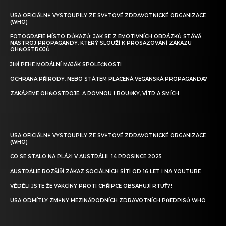
USA OFICIÁLNĚ VYSTOUPILY ZE SVĚTOVÉ ZDRAVOTNICKÉ ORGANIZACE
(WHO)
FOTOGRAFIE MÍSTO DŮKAZŮ: JAK SE Z EMOTIVNÍCH OBRÁZKŮ STÁVÁ
NÁSTROJ PROPAGANDY, KTERÝ SLOUŽÍ K PROSAZOVÁNÍ ZÁKAZU
OHŇOSTROJŮ
JIŘÍ PEHE MORÁLNÍ MAJÁK SPOLEČNOSTI
OCHRANA PŘÍRODY, NEBO STÁTEM PLACENÁ VEGANSKÁ PROPAGANDA?
ZAKÁŽEME OHŇOSTROJE. A ROVNOU I BOUŘKY, VÍTR A SMÍCH
USA OFICIÁLNĚ VYSTOUPILY ZE SVĚTOVÉ ZDRAVOTNICKÉ ORGANIZACE
(WHO)
CO SE STALO NA PLÁŽI V AUSTRÁLII 14 PROSINCE 2025
AUSTRÁLIE ROZŠÍŘÍ ZÁKAZ SOCIÁLNÍCH SÍTÍ OD 16 LET I NA YOUTUBE
VĚDĚLI JSTE ŽE VAKCÍNY PROTI CHŘIPCE OBSAHUJÍ RTUŤ?!
USA ODMÍTLY ZMĚNY MEZINÁRODNÍCH ZDRAVOTNÍCH PŘEDPISŮ WHO