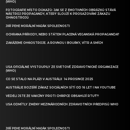
(WHO)
FOTOGRAFIE MÍSTO DŮKAZŮ: JAK SE Z EMOTIVNÍCH OBRÁZKŮ STÁVÁ
NÁSTROJ PROPAGANDY, KTERÝ SLOUŽÍ K PROSAZOVÁNÍ ZÁKAZU
OHŇOSTROJŮ
JIŘÍ PEHE MORÁLNÍ MAJÁK SPOLEČNOSTI
OCHRANA PŘÍRODY, NEBO STÁTEM PLACENÁ VEGANSKÁ PROPAGANDA?
ZAKÁŽEME OHŇOSTROJE. A ROVNOU I BOUŘKY, VÍTR A SMÍCH
USA OFICIÁLNĚ VYSTOUPILY ZE SVĚTOVÉ ZDRAVOTNICKÉ ORGANIZACE
(WHO)
CO SE STALO NA PLÁŽI V AUSTRÁLII 14 PROSINCE 2025
AUSTRÁLIE ROZŠÍŘÍ ZÁKAZ SOCIÁLNÍCH SÍTÍ OD 16 LET I NA YOUTUBE
VĚDĚLI JSTE ŽE VAKCÍNY PROTI CHŘIPCE OBSAHUJÍ RTUŤ?!
USA ODMÍTLY ZMĚNY MEZINÁRODNÍCH ZDRAVOTNÍCH PŘEDPISŮ WHO
JIŘÍ PEHE MORÁLNÍ MAJÁK SPOLEČNOSTI