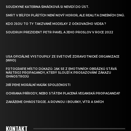
SOUDKYNĚ KATEŘINA ŠIMÁČKOVÁ SI NEVIDÍ DO ÚST.
SMRT V BÍLÝCH PLÁŠTÍCH NENÍ NOVÝ HOROR, ALE REALITA DNEŠNÍCH DNŮ.
KDO JSOU TO TY TAKZVANÉ MODELKY Z OČKOVACÍHO VIDEA ?
SOUDRUH PREZIDENT PETR PAVEL A JEHO PROSLOV V ROCE 2022
USA OFICIÁLNĚ VYSTOUPILY ZE SVĚTOVÉ ZDRAVOTNICKÉ ORGANIZACE
(WHO)
FOTOGRAFIE MÍSTO DŮKAZŮ: JAK SE Z EMOTIVNÍCH OBRÁZKŮ STÁVÁ
NÁSTROJ PROPAGANDY, KTERÝ SLOUŽÍ K PROSAZOVÁNÍ ZÁKAZU
OHŇOSTROJŮ
JIŘÍ PEHE MORÁLNÍ MAJÁK SPOLEČNOSTI
OCHRANA PŘÍRODY, NEBO STÁTEM PLACENÁ VEGANSKÁ PROPAGANDA?
ZAKÁŽEME OHŇOSTROJE. A ROVNOU I BOUŘKY, VÍTR A SMÍCH
KONTAKT