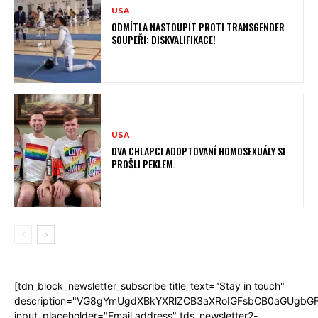
USA
ODMÍTLA NASTOUPIT PROTI TRANSGENDER
SOUPEŘI: DISKVALIFIKACE!
USA
DVA CHLAPCI ADOPTOVANÍ HOMOSEXUÁLY SI
PROŠLI PEKLEM.
[tdn_block_newsletter_subscribe title_text="Stay in touch"
description="VG8gYmUgdXBkYXRlZCB3aXRoIGFsbCB0aGUgb
input_placeholder="Email address" tds_newsletter2-