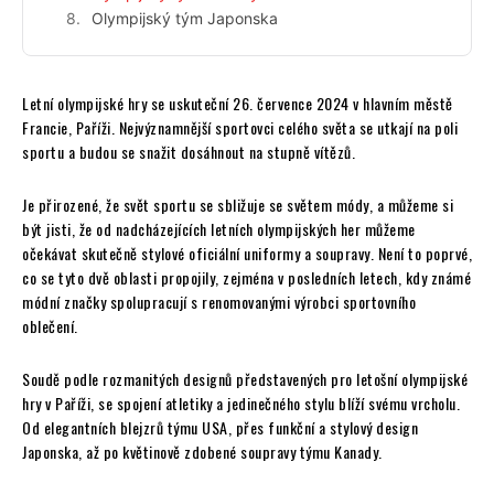
Olympijský tým Japonska
Letní olympijské hry se uskuteční 26. července 2024 v hlavním městě
Francie, Paříži. Nejvýznamnější sportovci celého světa se utkají na poli
sportu a budou se snažit dosáhnout na stupně vítězů.
Je přirozené, že svět sportu se sbližuje se světem módy, a můžeme si
být jisti, že od nadcházejících letních olympijských her můžeme
očekávat skutečně stylové oficiální uniformy a soupravy. Není to poprvé,
co se tyto dvě oblasti propojily, zejména v posledních letech, kdy známé
módní značky spolupracují s renomovanými výrobci sportovního
oblečení.
Soudě podle rozmanitých designů představených pro letošní olympijské
hry v Paříži, se spojení atletiky a jedinečného stylu blíží svému vrcholu.
Od elegantních blejzrů týmu USA, přes funkční a stylový design
Japonska, až po květinově zdobené soupravy týmu Kanady.