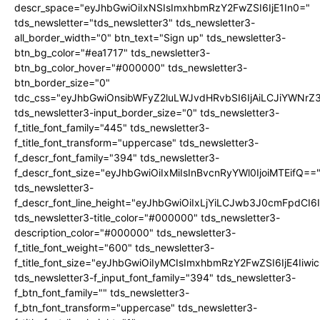
descr_space="eyJhbGwiOiIxNSIsImxhbmRzY2FwZSI6IjE1In0="
tds_newsletter="tds_newsletter3" tds_newsletter3-
all_border_width="0" btn_text="Sign up" tds_newsletter3-
btn_bg_color="#ea1717" tds_newsletter3-
btn_bg_color_hover="#000000" tds_newsletter3-
btn_border_size="0"
tdc_css="eyJhbGwiOnsibWFyZ2luLWJvdHRvbSI6IjAiLCJiYWNrZ
tds_newsletter3-input_border_size="0" tds_newsletter3-
f_title_font_family="445" tds_newsletter3-
f_title_font_transform="uppercase" tds_newsletter3-
f_descr_font_family="394" tds_newsletter3-
f_descr_font_size="eyJhbGwiOiIxMiIsInBvcnRyYWl0IjoiMTEifQ==
tds_newsletter3-
f_descr_font_line_height="eyJhbGwiOiIxLjYiLCJwb3J0cmFpdCI6
tds_newsletter3-title_color="#000000" tds_newsletter3-
description_color="#000000" tds_newsletter3-
f_title_font_weight="600" tds_newsletter3-
f_title_font_size="eyJhbGwiOiIyMCIsImxhbmRzY2FwZSI6IjE4Iiw
tds_newsletter3-f_input_font_family="394" tds_newsletter3-
f_btn_font_family="" tds_newsletter3-
f_btn_font_transform="uppercase" tds_newsletter3-