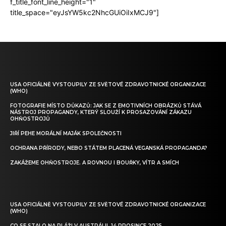
f_title_font_line_height="1"
title_space="eyJsYW5kc2NhcGUiOiIxMCJ9"]
USA OFICIÁLNĚ VYSTOUPILY ZE SVĚTOVÉ ZDRAVOTNICKÉ ORGANIZACE
(WHO)
FOTOGRAFIE MÍSTO DŮKAZŮ: JAK SE Z EMOTIVNÍCH OBRÁZKŮ STÁVÁ
NÁSTROJ PROPAGANDY, KTERÝ SLOUŽÍ K PROSAZOVÁNÍ ZÁKAZU
OHŇOSTROJŮ
JIŘÍ PEHE MORÁLNÍ MAJÁK SPOLEČNOSTI
OCHRANA PŘÍRODY, NEBO STÁTEM PLACENÁ VEGANSKÁ PROPAGANDA?
ZAKÁŽEME OHŇOSTROJE. A ROVNOU I BOUŘKY, VÍTR A SMÍCH
USA OFICIÁLNĚ VYSTOUPILY ZE SVĚTOVÉ ZDRAVOTNICKÉ ORGANIZACE
(WHO)
CO SE STALO NA PLÁŽI V AUSTRÁLII 14 PROSINCE 2025