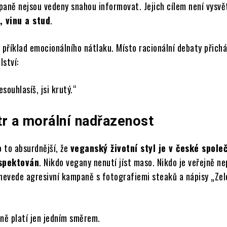
paně nejsou vedeny snahou informovat. Jejich cílem není vysvě
, vinu a stud
.
 příklad emocionálního nátlaku. Místo racionální debaty přichá
lství:
souhlasíš, jsi krutý.“
tr a morální nadřazenost
o to absurdnější, že
veganský životní styl je v české spole
spektován
. Nikdo vegany nenutí jíst maso. Nikdo je veřejně ne
 nevede agresivní kampaně s fotografiemi steaků a nápisy „Zel
vně platí jen jedním směrem.