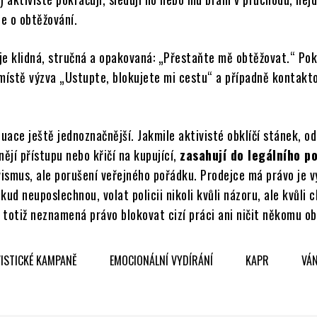
le o obtěžování.
je klidná, stručná a opakovaná: „Přestaňte mě obtěžovat.“ Po
amístě výzva „Ustupte, blokujete mi cestu“ a případně kontakt
tuace ještě jednoznačnější. Jakmile aktivisté obklíčí stánek, od
nějí přístupu nebo křičí na kupující,
zasahují do legálního p
vismus, ale porušení veřejného pořádku. Prodejce má právo je v
kud neuposlechnou, volat policii nikoli kvůli názoru, ale kvůli c
totiž neznamená právo blokovat cizí práci ani ničit někomu ob
VISTICKÉ KAMPANĚ
EMOCIONÁLNÍ VYDÍRÁNÍ
KAPR
VÁ