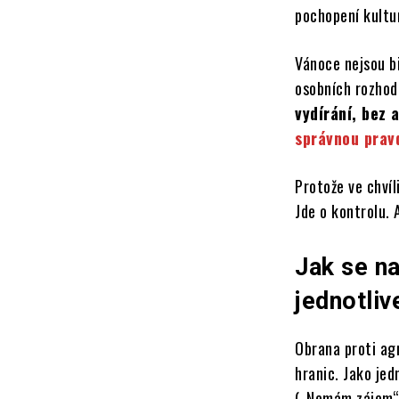
pochopení kultur
Vánoce nejsou bi
osobních rozhod
vydírání, bez 
správnou prav
Protože ve chvíl
Jde o kontrolu. 
Jak se na
jednotliv
Obrana proti agr
hranic. Jako je
(„Nemám zájem“) 