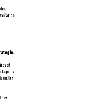
aku,
zvířat do
rategie
.
zároveň
o kapra v
 okamžitá
který