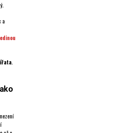
ý.
c a
jedinou
ířata
.
jako
ymezení
í
e už o