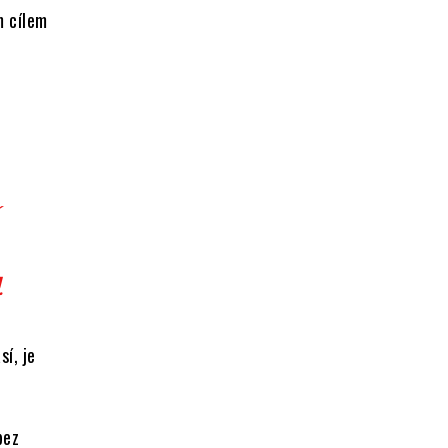
m cílem
.
sí, je
bez