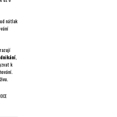
kud nátlak
ování
razují
odnikání
,
yzvat k
hování.
živu.
NOCE