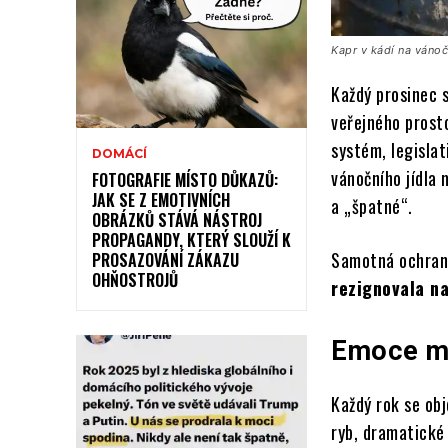
Kapr v kádí na váno
Každý prosinec s
veřejného prosto
systém, legisla
DOMÁCÍ
vánočního jídla 
FOTOGRAFIE MÍSTO DŮKAZŮ:
JAK SE Z EMOTIVNÍCH
a „špatné“.
OBRÁZKŮ STÁVÁ NÁSTROJ
PROPAGANDY, KTERÝ SLOUŽÍ K
Samotná ochrana
PROSAZOVÁNÍ ZÁKAZU
OHŇOSTROJŮ
rezignovala na
Emoce m
Každý rok se obj
ryb, dramatické