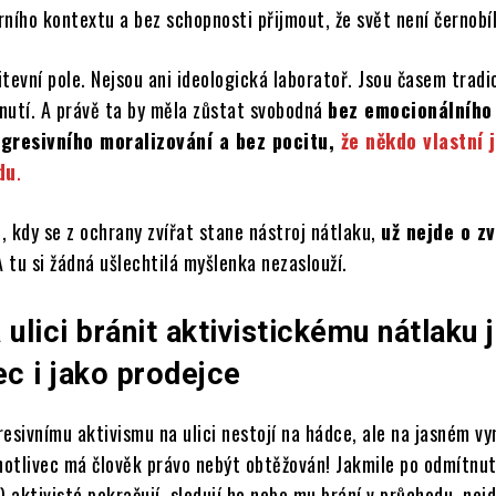
ního kontextu a bez schopnosti přijmout, že svět není černobíl
tevní pole. Nejsou ani ideologická laboratoř. Jsou časem tradi
nutí. A právě ta by měla zůstat svobodná
bez emocionálního
agresivního moralizování a bez pocitu,
že někdo vlastní 
du
.
i, kdy se z ochrany zvířat stane nástroj nátlaku,
už nejde o zv
A tu si žádná ušlechtilá myšlenka nezaslouží.
 ulici bránit aktivistickému nátlaku 
ec i jako prodejce
esivnímu aktivismu na ulici nestojí na hádce, ale na jasném v
dnotlivec má člověk právo nebýt obtěžován! Jakmile po odmítnut
aktivisté pokračují, sledují ho nebo mu brání v průchodu, nejd