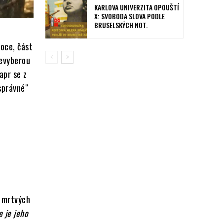
KARLOVA UNIVERZITA OPOUŠTÍ
X: SVOBODA SLOVA PODLE
BRUSELSKÝCH NOT.
noce, část
nevyberou
Kapr se z
„správné“
y mrtvých
e je jeho