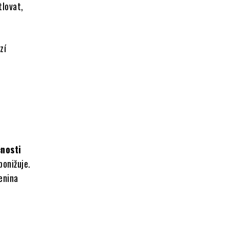
tlovat,
zí
čnosti
ponižuje.
enina