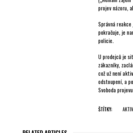
projev názoru, a
Správná reakce 
pokračuje, je n
policie.
U prodejců je si
zákazníky, zaclá
což už není akti
odstoupení, a po
Svoboda projevu 
ŠTÍTKY:
AKTI
RELATED ARTICLES