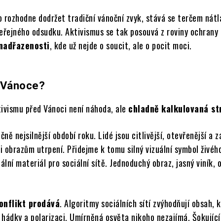
o rozhodne dodržet tradiční vánoční zvyk, stává se terčem nátl
veřejného odsudku. Aktivismus se tak posouvá z roviny ochrany 
nadřazenosti
, kde už nejde o soucit, ale o pocit moci.
 Vánoce?
tivismu před Vánoci není náhoda, ale
chladně kalkulovaná st
ně nejsilnější období roku. Lidé jsou citlivější, otevřenější a 
či obrazům utrpení. Přidejme k tomu silný vizuální symbol živéh
eální materiál pro sociální sítě. Jednoduchý obraz, jasný viník,
onflikt prodává
. Algoritmy sociálních sítí zvýhodňují obsah, 
 hádky a polarizaci. Umírněná osvěta nikoho nezajímá. Šokující