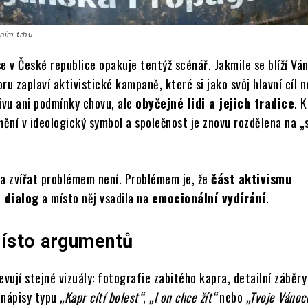
čním trhu
e v České republice opakuje tentýž scénář. Jakmile se blíží Vá
ru zaplaví aktivistické kampaně, které si jako svůj hlavní cíl 
tivu ani podmínky chovu, ale
obyčejné lidi a jejich tradice
. 
mění v ideologický symbol a společnost je znovu rozdělena na 
 zvířat problémem není. Problémem je, že
část aktivismu
 dialog
a místo něj vsadila na
emocionální vydírání
.
ísto argumentů
evují stejné vizuály: fotografie zabitého kapra, detailní záběr
 nápisy typu
„Kapr cítí bolest“
,
„I on chce žít“
nebo
„Tvoje Vánoc