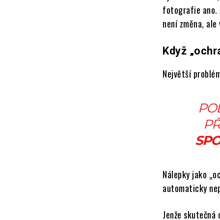
fotografie ano. 
není změna, ale 
Když „ochr
Největší problé
POD
PŘ
SPO
Nálepky jako „oc
automaticky nep
Jenže skutečná 