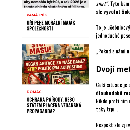
smrt“
. Tyto kam
ale
vyvolat šok
PAMÁTNÍK
JIŘÍ PEHE MORÁLNÍ MAJÁK
To je učebnicový
SPOLEČNOSTI
jednoduché pose
„Pokud s námi ne
Dvojí me
Celá situace je 
dlouhodobě re
DOMÁCÍ
OCHRANA PŘÍRODY, NEBO
Nikdo proti nim
STÁTEM PLACENÁ VEGANSKÁ
taky trpí“.
PROPAGANDA?
Respekt ale zje