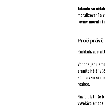
Jakmile se někd
moralizování a 
roviny
morální 
Proč právě
Radikalizace ak
Vánoce jsou emoč
zranitelnější vů
kádi a vzniká id
reakce.
Navíc platí, že
k
vyvolává emoce,