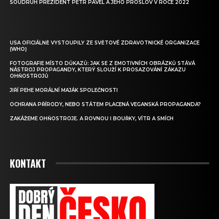
SOUDRUH PREZIDENT PETR PAVEL A JEHO PROSLOV V ROCE 2022
USA OFICIÁLNĚ VYSTOUPILY ZE SVĚTOVÉ ZDRAVOTNICKÉ ORGANIZACE
(WHO)
FOTOGRAFIE MÍSTO DŮKAZŮ: JAK SE Z EMOTIVNÍCH OBRÁZKŮ STÁVÁ
NÁSTROJ PROPAGANDY, KTERÝ SLOUŽÍ K PROSAZOVÁNÍ ZÁKAZU
OHŇOSTROJŮ
JIŘÍ PEHE MORÁLNÍ MAJÁK SPOLEČNOSTI
OCHRANA PŘÍRODY, NEBO STÁTEM PLACENÁ VEGANSKÁ PROPAGANDA?
ZAKÁŽEME OHŇOSTROJE. A ROVNOU I BOUŘKY, VÍTR A SMÍCH
KONTAKT