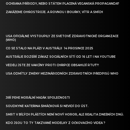
OCHRANA PŘÍRODY, NEBO STÁTEM PLACENÁ VEGANSKÁ PROPAGANDA?
ZAKÁŽEME OHŇOSTROJE. A ROVNOU I BOUŘKY, VÍTR A SMÍCH
USA OFICIÁLNĚ VYSTOUPILY ZE SVĚTOVÉ ZDRAVOTNICKÉ ORGANIZACE
(WHO)
CO SE STALO NA PLÁŽI V AUSTRÁLII 14 PROSINCE 2025
AUSTRÁLIE ROZŠÍŘÍ ZÁKAZ SOCIÁLNÍCH SÍTÍ OD 16 LET I NA YOUTUBE
VĚDĚLI JSTE ŽE VAKCÍNY PROTI CHŘIPCE OBSAHUJÍ RTUŤ?!
USA ODMÍTLY ZMĚNY MEZINÁRODNÍCH ZDRAVOTNÍCH PŘEDPISŮ WHO
JIŘÍ PEHE MORÁLNÍ MAJÁK SPOLEČNOSTI
SOUDKYNĚ KATEŘINA ŠIMÁČKOVÁ SI NEVIDÍ DO ÚST.
SMRT V BÍLÝCH PLÁŠTÍCH NENÍ NOVÝ HOROR, ALE REALITA DNEŠNÍCH DNŮ.
KDO JSOU TO TY TAKZVANÉ MODELKY Z OČKOVACÍHO VIDEA ?