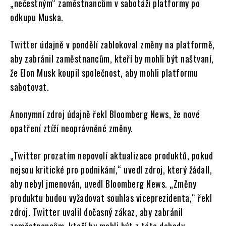
„nečestným“ zaměstnancům v sabotáži platformy po
odkupu Muska.
Twitter údajně v pondělí zablokoval změny na platformě,
aby zabránil zaměstnancům, kteří by mohli být naštvaní,
že Elon Musk koupil společnost, aby mohli platformu
sabotovat.
Anonymní zdroj údajně řekl Bloomberg News, že nové
opatření ztíží neoprávněné změny.
„Twitter prozatím nepovolí aktualizace produktů, pokud
nejsou kritické pro podnikání,“ uvedl zdroj, který žádall,
aby nebyl jmenován, uvedl Bloomberg News. „Změny
produktu budou vyžadovat souhlas viceprezidenta,“ řekl
zdroj. Twitter uvalil dočasný zákaz, aby zabránil
zaměstnancům, kteří by mohli být z této dohody