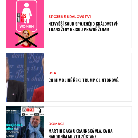
SPOJENÉ KRÁLOVSTVÍ
NEJVYŠŠÍ SOUD SPOJENÉHO KRÁLOVSTVÍ:
TRANS ŽENY NEJSOU PRÁVNĚ ŽENAMI
USA
CO MIMO JINÉ ŘEKL TRUMP CLINTONOVÉ.
DOMÁCÍ
MARTIN BAXA UKRAJINSKÁ VLAJKA NA
NÁRODNÍM MUZEU ZŮSTANE!