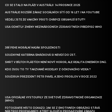
CO SE STALO NA PLÁŽI V AUSTRÁLII 14 PROSINCE 2025
AUSTRÁLIE ROZŠÍŘÍ ZÁKAZ SOCIÁLNÍCH SÍTÍ OD 16 LET I NA YOUTUBE
VĚDĚLI JSTE ŽE VAKCÍNY PROTI CHŘIPCE OBSAHUJÍ RTUŤ?!
USA ODMÍTLY ZMĚNY MEZINÁRODNÍCH ZDRAVOTNÍCH PŘEDPISŮ WHO
JIŘÍ PEHE MORÁLNÍ MAJÁK SPOLEČNOSTI
SOUDKYNĚ KATEŘINA ŠIMÁČKOVÁ SI NEVIDÍ DO ÚST.
SMRT V BÍLÝCH PLÁŠTÍCH NENÍ NOVÝ HOROR, ALE REALITA DNEŠNÍCH DNŮ.
KDO JSOU TO TY TAKZVANÉ MODELKY Z OČKOVACÍHO VIDEA ?
SOUDRUH PREZIDENT PETR PAVEL A JEHO PROSLOV V ROCE 2022
USA OFICIÁLNĚ VYSTOUPILY ZE SVĚTOVÉ ZDRAVOTNICKÉ ORGANIZACE
(WHO)
FOTOGRAFIE MÍSTO DŮKAZŮ: JAK SE Z EMOTIVNÍCH OBRÁZKŮ STÁVÁ
NÁSTROJ PROPAGANDY, KTERÝ SLOUŽÍ K PROSAZOVÁNÍ ZÁKAZU