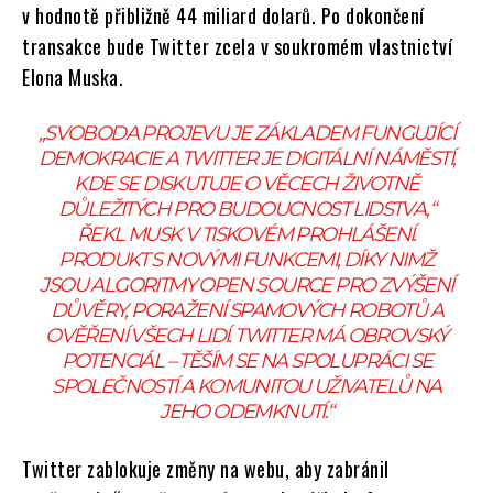
v hodnotě přibližně 44 miliard dolarů. Po dokončení
transakce bude Twitter zcela v soukromém vlastnictví
Elona Muska.
„SVOBODA PROJEVU JE ZÁKLADEM FUNGUJÍCÍ
DEMOKRACIE A TWITTER JE DIGITÁLNÍ NÁMĚSTÍ,
KDE SE DISKUTUJE O VĚCECH ŽIVOTNĚ
DŮLEŽITÝCH PRO BUDOUCNOST LIDSTVA,“
ŘEKL MUSK V TISKOVÉM PROHLÁŠENÍ.
PRODUKT S NOVÝMI FUNKCEMI, DÍKY NIMŽ
JSOU ALGORITMY OPEN SOURCE PRO ZVÝŠENÍ
DŮVĚRY, PORAŽENÍ SPAMOVÝCH ROBOTŮ A
OVĚŘENÍ VŠECH LIDÍ. TWITTER MÁ OBROVSKÝ
POTENCIÁL – TĚŠÍM SE NA SPOLUPRÁCI SE
SPOLEČNOSTÍ A KOMUNITOU UŽIVATELŮ NA
JEHO ODEMKNUTÍ.“
Twitter zablokuje změny na webu, aby zabránil