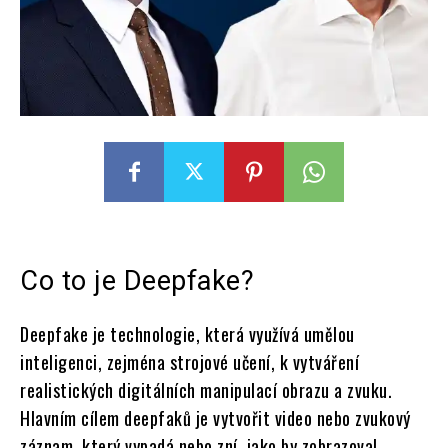
Co to je Deepfake?
Deepfake je technologie, která využívá umělou
inteligenci, zejména strojové učení, k vytváření
realistických digitálních manipulací obrazu a zvuku.
Hlavním cílem deepfaků je vytvořit video nebo zvukový
záznam, který vypadá nebo zní, jako by zobrazoval