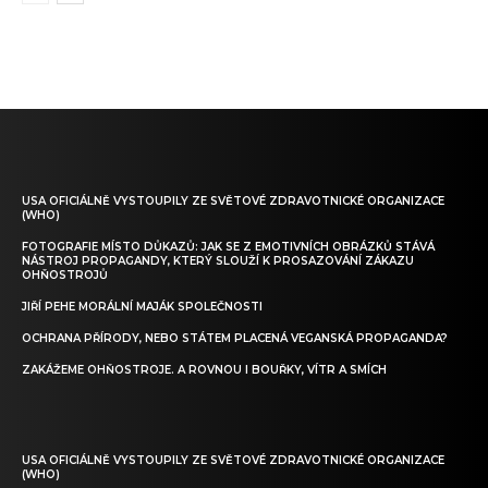
USA OFICIÁLNĚ VYSTOUPILY ZE SVĚTOVÉ ZDRAVOTNICKÉ ORGANIZACE
(WHO)
FOTOGRAFIE MÍSTO DŮKAZŮ: JAK SE Z EMOTIVNÍCH OBRÁZKŮ STÁVÁ
NÁSTROJ PROPAGANDY, KTERÝ SLOUŽÍ K PROSAZOVÁNÍ ZÁKAZU
OHŇOSTROJŮ
JIŘÍ PEHE MORÁLNÍ MAJÁK SPOLEČNOSTI
OCHRANA PŘÍRODY, NEBO STÁTEM PLACENÁ VEGANSKÁ PROPAGANDA?
ZAKÁŽEME OHŇOSTROJE. A ROVNOU I BOUŘKY, VÍTR A SMÍCH
USA OFICIÁLNĚ VYSTOUPILY ZE SVĚTOVÉ ZDRAVOTNICKÉ ORGANIZACE
(WHO)