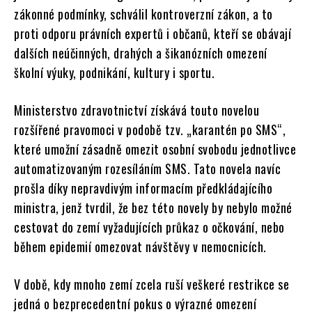
zákonné podmínky, schválil kontroverzní zákon, a to
proti odporu právních expertů i občanů, kteří se obávají
dalších neúčinných, drahých a šikanózních omezení
školní výuky, podnikání, kultury i sportu.
Ministerstvo zdravotnictví získává touto novelou
rozšířené pravomoci v podobě tzv. „karantén po SMS“,
které umožní zásadně omezit osobní svobodu jednotlivce
automatizovaným rozesíláním SMS. Tato novela navíc
prošla díky nepravdivým informacím předkládajícího
ministra, jenž tvrdil, že bez této novely by nebylo možné
cestovat do zemí vyžadujících průkaz o očkování, nebo
během epidemií omezovat návštěvy v nemocnicích.
V době, kdy mnoho zemí zcela ruší veškeré restrikce se
jedná o bezprecedentní pokus o výrazné omezení