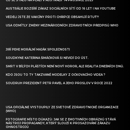
CO SE STALO NA PLÁŽI V AUSTRÁLII 14 PROSINCE 2025
AUSTRÁLIE ROZŠÍŘÍ ZÁKAZ SOCIÁLNÍCH SÍTÍ OD 16 LET I NA YOUTUBE
VĚDĚLI JSTE ŽE VAKCÍNY PROTI CHŘIPCE OBSAHUJÍ RTUŤ?!
USA ODMÍTLY ZMĚNY MEZINÁRODNÍCH ZDRAVOTNÍCH PŘEDPISŮ WHO
JIŘÍ PEHE MORÁLNÍ MAJÁK SPOLEČNOSTI
SOUDKYNĚ KATEŘINA ŠIMÁČKOVÁ SI NEVIDÍ DO ÚST.
SMRT V BÍLÝCH PLÁŠTÍCH NENÍ NOVÝ HOROR, ALE REALITA DNEŠNÍCH DNŮ.
KDO JSOU TO TY TAKZVANÉ MODELKY Z OČKOVACÍHO VIDEA ?
SOUDRUH PREZIDENT PETR PAVEL A JEHO PROSLOV V ROCE 2022
USA OFICIÁLNĚ VYSTOUPILY ZE SVĚTOVÉ ZDRAVOTNICKÉ ORGANIZACE
(WHO)
FOTOGRAFIE MÍSTO DŮKAZŮ: JAK SE Z EMOTIVNÍCH OBRÁZKŮ STÁVÁ
NÁSTROJ PROPAGANDY, KTERÝ SLOUŽÍ K PROSAZOVÁNÍ ZÁKAZU
OHŇOSTROJŮ