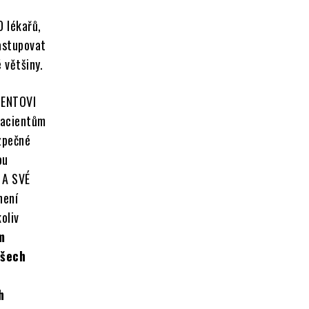
0 lékařů,
astupovat
 většiny.
CIENTOVI
 pacientům
zpečné
ou
 A SVÉ
není
oliv
m
všech
h