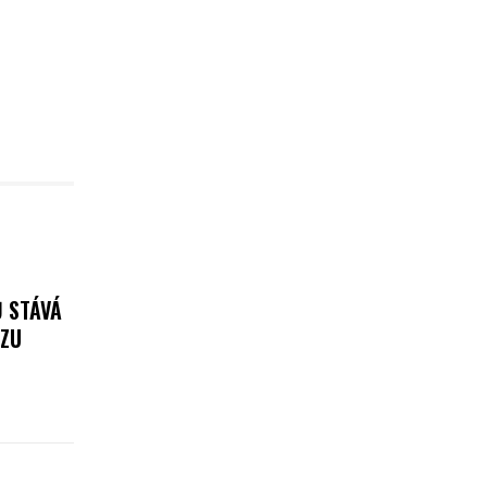
Ů STÁVÁ
AZU