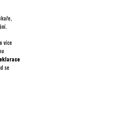
ékaře,
ání.
o více
ou
deklarace
ud se