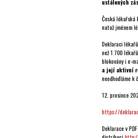
ustálených zás
Česká lékařská 
natož jménem lék
Deklaraci lékařů
než 1 700 lékařů
blokovány i e-m
a její aktivní 
neodhodláme k č
12. prosince 20
https://deklara
Deklarace v PDF 
distribuci
http: