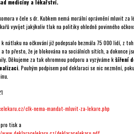
ad medicíny a lékařství.
komora v čele s dr. Kubkem nemá morální oprávnění mluvit za l
ařů vyvíjet jakýkoliv tlak na politiky ohledně povinného očkov
 k nátlaku na očkování již podepsalo bezmála 75 000 lidí, z toh
 a to přesto, že je blokována na sociálních sítích, a dokonce js
aily. Děkujeme za tak ohromnou podporu a vyzýváme k
šíření 
realizaci
. Pouhým podpisem pod deklaraci se nic nezmění, pok
inu.
21
celekaru.cz/clk-nema-mandat-mluvit-za-lekare.php
pro tisk a
//www.deklaracelekaru.cz/deklaracelekaru.pdf