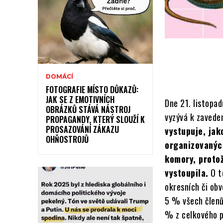
DOMÁCÍ
FOTOGRAFIE MÍSTO DŮKAZŮ:
JAK SE Z EMOTIVNÍCH
Dne 21. listopa
OBRÁZKŮ STÁVÁ NÁSTROJ
vyzývá k zavede
PROPAGANDY, KTERÝ SLOUŽÍ K
PROSAZOVÁNÍ ZÁKAZU
vystupuje, jak
OHŇOSTROJŮ
organizovanýc
komory, protož
vystoupila.
O t
okresních či ob
5 % všech členů
% z celkového p