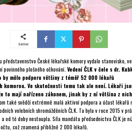
Sdílet
du představenstvo České lékařské komory vydalo stanovisko, v
ní povinného plošného očkování.
Vedení ČLK v čele s dr. Ku
o by mělo podporu většiny z téměř 52 000 lékařů
h komorou. Ve skutečnosti tomu tak ale není.
Lékaři jso
e to mají nařízeno zákonem, jinak by z ní většina z nic
om také svědčí extrémně malá aktivní podpora a účast lékařů 
vodních volebních shromážděních ČLK. Ta byla v roce 2015 v p
 a od té doby nestoupla. Síla mandátu předsednictva ČLK je niž
očtu, což znamená přibližně 2 000 lékařů.