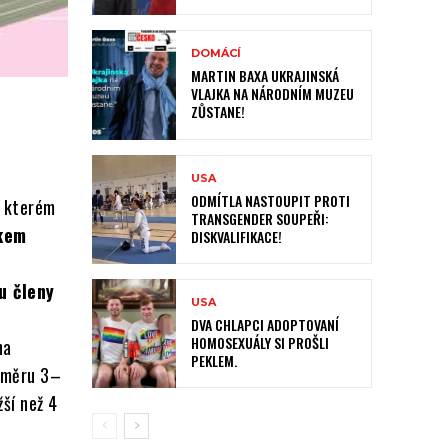
DOMÁCÍ
MARTIN BAXA UKRAJINSKÁ
VLAJKA NA NÁRODNÍM MUZEU
ZŮSTANE!
USA
ODMÍTLA NASTOUPIT PROTI
e kterém
TRANSGENDER SOUPEŘI:
bkem
DISKVALIFIKACE!
u členy
USA
h
DVA CHLAPCI ADOPTOVANÍ
HOMOSEXUÁLY SI PROŠLI
na
PEKLEM.
růměru 3–
ší než 4