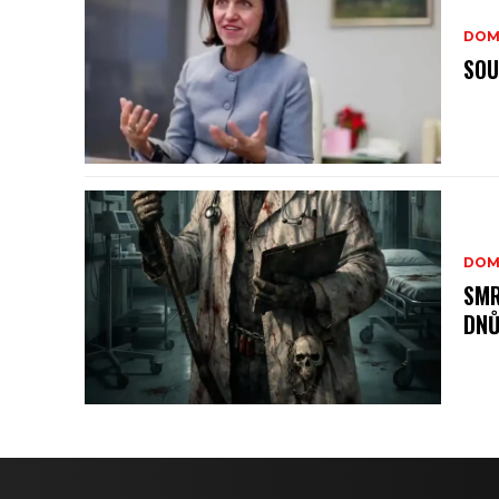
DOM
SOU
DOM
SMR
DNŮ