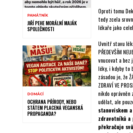
Oproti tomu Dekl
PAMÁTNÍK
tedy zcela srov
JIŘÍ PEHE MORÁLNÍ MAJÁK
lékaře jako cele
SPOLEČNOSTI
Uvnitř stavu lé
PŘEDEVŠÍM NEUB
vnucovat a bez 
léky, i kdyby to
zásadou je, že
ZDRAVÍ VE PROS
nikdo oprávněn 
DOMÁCÍ
udělat, ale pouz
OCHRANA PŘÍRODY, NEBO
STÁTEM PLACENÁ VEGANSKÁ
stanoviskem a
PROPAGANDA?
zdravotníků a
překračuje svů