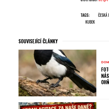
TAGS:
ČESKÁ
KUBEK
SOUVISEJÍCÍ ČLÁNKY
DOM
FOT
NÁS
OHŇ