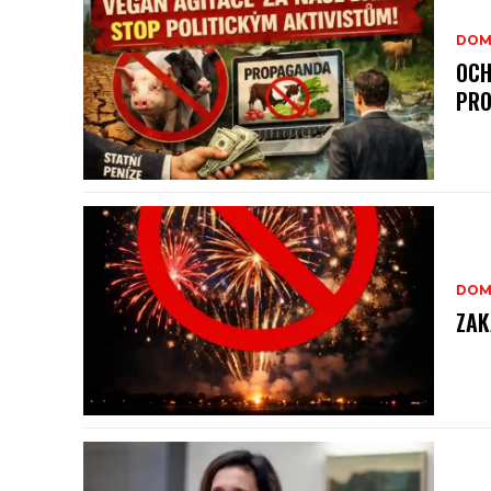
DOM
OCH
PR
DOM
ZAK