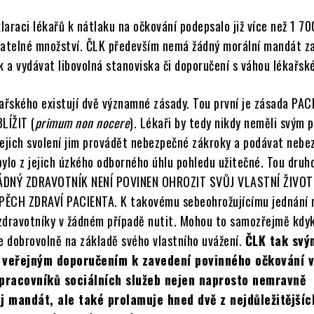
araci lékařů k nátlaku na očkování podepsalo již více než 1 70
natelné množství. ČLK především nemá žádný morální mandát z
k a vydávat libovolná stanoviska či doporučení s váhou lékařské
kařského existují dvě významné zásady. Tou první je zásada PA
LÍŽIT (
primum non nocere
). Lékaři by tedy nikdy neměli svým
jejich svolení jim provádět nebezpečné zákroky a podávat nebe
 bylo z jejich úzkého odborného úhlu pohledu užitečné. Tou druh
 ŽÁDNÝ ZDRAVOTNÍK NENÍ POVINEN OHROZIT SVŮJ VLASTNÍ ŽIVOT
PĚCH ZDRAVÍ PACIENTA. K takovému sebeohrožujícímu jednání 
zdravotníky v žádném případě nutit. Mohou to samozřejmě kdyk
e dobrovolně na základě svého vlastního uvážení.
ČLK tak svý
 veřejným doporučením k zavedení povinného očkování 
 pracovníků sociálních služeb nejen naprosto nemravně
j mandát, ale také prolamuje hned dvě z nejdůležitějšíc