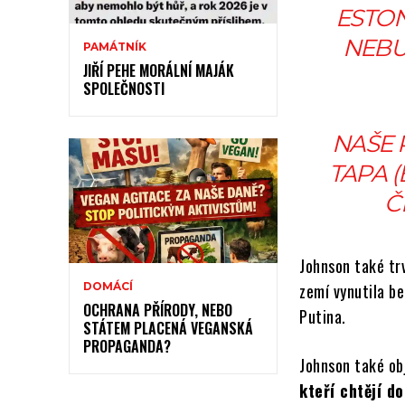
ESTON
NEBU
PAMÁTNÍK
JIŘÍ PEHE MORÁLNÍ MAJÁK
SPOLEČNOSTI
NAŠE P
TAPA 
Č
Johnson také trv
zemí vynutila b
DOMÁCÍ
OCHRANA PŘÍRODY, NEBO
Putina.
STÁTEM PLACENÁ VEGANSKÁ
PROPAGANDA?
Johnson také obj
kteří chtějí d