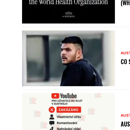
(WH
AUS
CO 
AUS
AUS