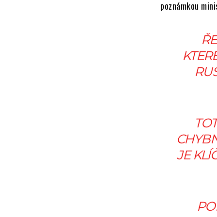
poznámkou minis
ŘE
KTER
RUS
TOT
CHYBN
JE KL
PO