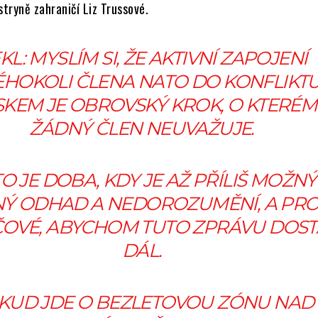
tryně zahraničí Liz Trussové.
KL: MYSLÍM SI, ŽE AKTIVNÍ ZAPOJENÍ
ÉHOKOLI ČLENA NATO DO KONFLIKTU
KEM JE OBROVSKÝ KROK, O KTERÉM
ŽÁDNÝ ČLEN NEUVAŽUJE.
O JE DOBA, KDY JE AŽ PŘÍLIŠ MOŽNÝ
Ý ODHAD A NEDOROZUMĚNÍ, A PR
ÍČOVÉ, ABYCHOM TUTO ZPRÁVU DOST
DÁL.
KUD JDE O BEZLETOVOU ZÓNU NAD