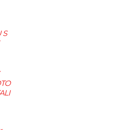
 S
OTO
ALI