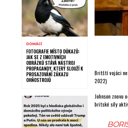
DOMÁCÍ
FOTOGRAFIE MÍSTO DŮKAZŮ:
JAK SE Z EMOTIVNÍCH
OBRÁZKŮ STÁVÁ NÁSTROJ
PROPAGANDY, KTERÝ SLOUŽÍ K
Britští vojáci n
PROSAZOVÁNÍ ZÁKAZU
OHŇOSTROJŮ
2022)
Johnson znovu o
britské síly akti
BORI