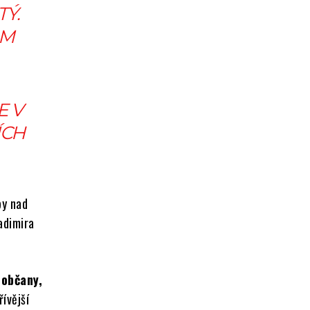
TÝ.
ÁM
E V
ÍCH
by nad
adimira
 občany,
řívější