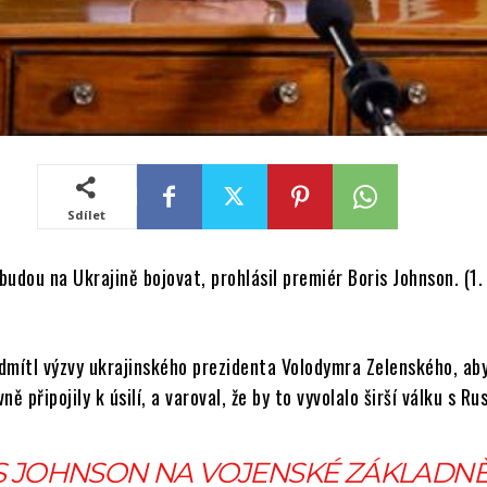
Sdílet
ebudou na Ukrajině bojovat, prohlásil premiér Boris Johnson. (1.
dmítl výzvy ukrajinského prezidenta Volodymra Zelenského, ab
vně připojily k úsilí, a varoval, že by to vyvolalo širší válku s R
S JOHNSON NA VOJENSKÉ ZÁKLADNĚ