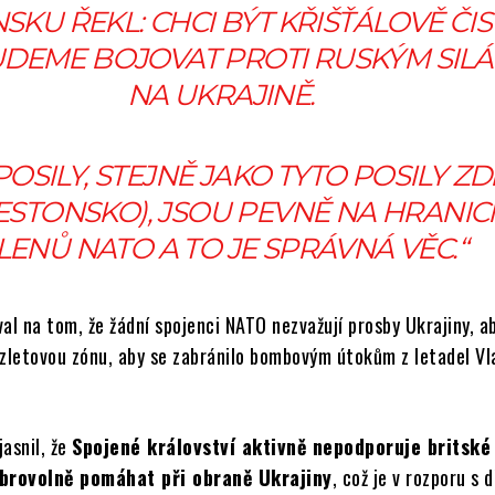
SKU ŘEKL: CHCI BÝT KŘIŠŤÁLOVĚ ČIS
DEME BOJOVAT PROTI RUSKÝM SIL
NA UKRAJINĚ.
OSILY, STEJNĚ JAKO TYTO POSILY ZD
(ESTONSKO), JSOU PEVNĚ NA HRANIC
LENŮ NATO A TO JE SPRÁVNÁ VĚC.“
al na tom, že žádní spojenci NATO nezvažují prosby Ukrajiny, a
ezletovou zónu, aby se zabránilo bombovým útokům z letadel Vl
asnil, že
Spojené království aktivně nepodporuje britské
obrovolně pomáhat při obraně Ukrajiny
, což je v rozporu s d