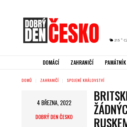
C
21.5
C
DOMÁCÍ
ZAHRANIČÍ
PAMÁTNÍK
DOMŮ
ZAHRANIČÍ
SPOJENÉ KRÁLOVSTVÍ
BRITSK
4 BŘEZNA, 2022
ŽÁDNÝC
DOBRÝ DEN ČESKO
RUSKEM