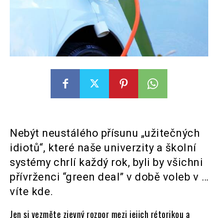
Nebýt neustálého přísunu „užitečných
idiotů“, které naše univerzity a školní
systémy chrlí každý rok, byli by všichni
přívrženci “green deal” v době voleb v …
víte kde.
Jen si vezměte zjevný rozpor mezi jejich rétorikou a