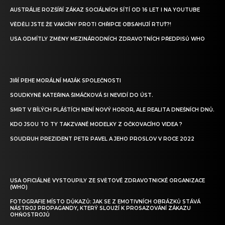
AUSTRÁLIE ROZŠÍŘÍ ZÁKAZ SOCIÁLNÍCH SÍTÍ OD 16 LET I NA YOUTUBE
VĚDĚLI JSTE ŽE VAKCÍNY PROTI CHŘIPCE OBSAHUJÍ RTUŤ?!
USA ODMÍTLY ZMĚNY MEZINÁRODNÍCH ZDRAVOTNÍCH PŘEDPISŮ WHO
JIŘÍ PEHE MORÁLNÍ MAJÁK SPOLEČNOSTI
SOUDKYNĚ KATEŘINA ŠIMÁČKOVÁ SI NEVIDÍ DO ÚST.
SMRT V BÍLÝCH PLÁŠTÍCH NENÍ NOVÝ HOROR, ALE REALITA DNEŠNÍCH DNŮ.
KDO JSOU TO TY TAKZVANÉ MODELKY Z OČKOVACÍHO VIDEA ?
SOUDRUH PREZIDENT PETR PAVEL A JEHO PROSLOV V ROCE 2022
USA OFICIÁLNĚ VYSTOUPILY ZE SVĚTOVÉ ZDRAVOTNICKÉ ORGANIZACE
(WHO)
FOTOGRAFIE MÍSTO DŮKAZŮ: JAK SE Z EMOTIVNÍCH OBRÁZKŮ STÁVÁ
NÁSTROJ PROPAGANDY, KTERÝ SLOUŽÍ K PROSAZOVÁNÍ ZÁKAZU
OHŇOSTROJŮ